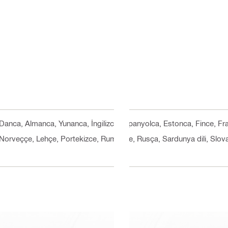
Danca, Almanca, Yunanca, İngilizce, İspanyolca, Estonca, Fince, Fra
Norveççe, Lehçe, Portekizce, Rumence, Rusça, Sardunya dili, Slova