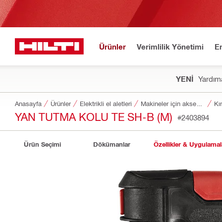
Ürünler
Verimlilik Yönetimi
E
YENİ
Yardıma
Anasayfa
Ürünler
Elektrikli el aletleri
Makineler için aksesuarlar
Kı
YAN TUTMA KOLU TE SH-B (M)
#2403894
Ürün Seçimi
Dökümanlar
Özellikler & Uygulamal