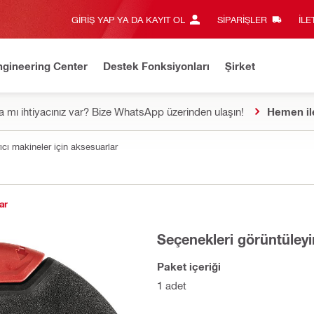
GIRIŞ YAP YA DA KAYIT OL
SIPARIŞLER
İLE
ngineering Center
Destek Fonksiyonları
Şirket
 mı ihtiyacınız var? Bize WhatsApp üzerinden ulaşın!
Hemen il
rıcı makineler için aksesuarlar
ar
Seçenekleri görüntüleyi
Paket içeriği
1 adet