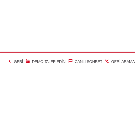
GERI
DEMO TALEP EDIN
CANLI SOHBET
GERI ARAMA 
İletişim
Hızlı Linkler