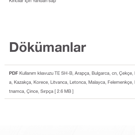
Kırıcılar için Yandan sap
Dökümanlar
PDF
Kullanım klıavuzu TE SH-B
, Arapça, Bulgarca, cn, Çekçe, 
a, Kazakça, Korece, Litvanca, Letonca, Malayca, Felemenkçe, 
tnamca, Çince, Sırpça
[ 2.6 MB ]