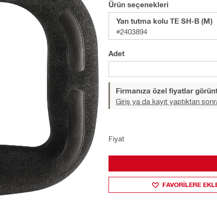
Ürün seçenekleri
Yan tutma kolu TE SH-B (M)
#2403894
Adet
Firmanıza özel fiyatlar görü
Giriş ya da kayıt yaptıktan sonr
Fiyat
FAVORILERE EKL