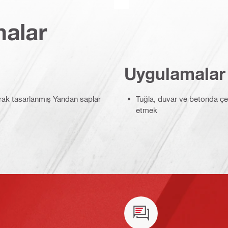
malar
Uygulamalar
arak tasarlanmış Yandan saplar
Tuğla, duvar ve betonda çeşi
etmek