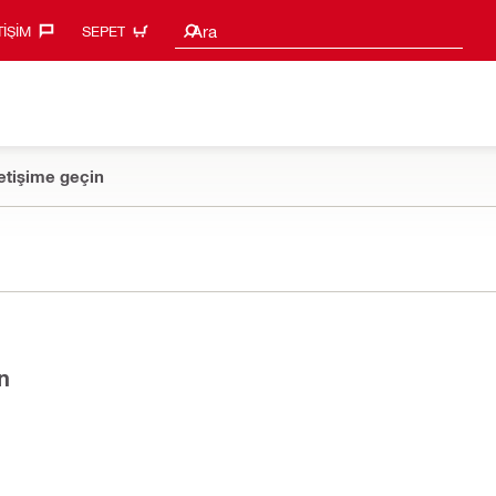
Arama Önerileri
Ara
TIŞIM‎
SEPET
etişime geçin
n