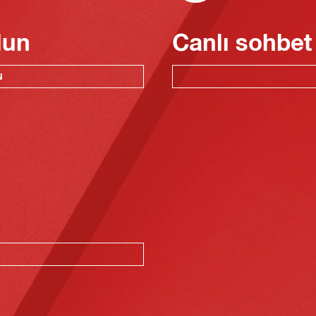
lun
Canlı sohbet
N