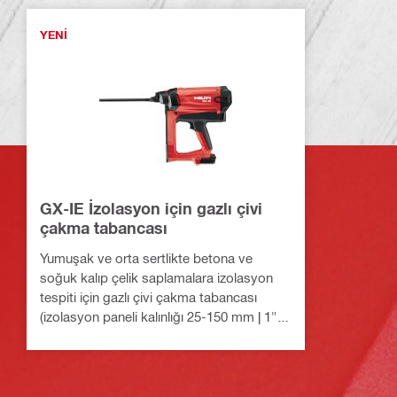
YENI
GX-IE İzolasyon için gazlı çivi
çakma tabancası
Yumuşak ve orta sertlikte betona ve
soğuk kalıp çelik saplamalara izolasyon
tespiti için gazlı çivi çakma tabancası
(izolasyon paneli kalınlığı 25-150 mm | 1" –
5 7/8")