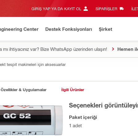
GIRIŞ YAP YA DA KAYIT OL
SIPARIŞLER
İLE
ngineering Center
Destek Fonksiyonları
Şirket
 mı ihtiyacınız var? Bize WhatsApp üzerinden ulaşın!
Hemen il
rekt tespit makineleri için aksesuarlar
Özellikler & Uygulamalar
İlgili Ürünler
Seçenekleri görüntüleyi
Paket içeriği
1 adet