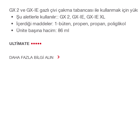
GX 2 ve GX-IE gazlı çivi çakma tabancası ile kullanmak için yük
Şu aletlerle kullanılır:: GX 2, GX-IE, GX-IE XL
İçerdiği maddeler: 1-büten, propen, propan, poliglikol
Ünite başına hacim: 86 ml
ULTIMATE
DAHA FAZLA BILGI ALIN