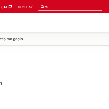
Arama Önerileri
Ara
TIŞIM‎
SEPET
etişime geçin
n