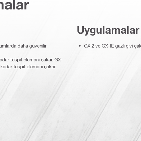
malar
Uygulamalar
kımlarda daha güvenilir
GX 2 ve GX-IE gazlı çivi ça
kadar tespit elemanı çakar. GX-
e kadar tespit elemanı çakar