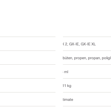
GX 2, GX-IE, GX-IE XL
1-büten, propen, propan, poligl
86 ml
0.11 kg
Ultimate