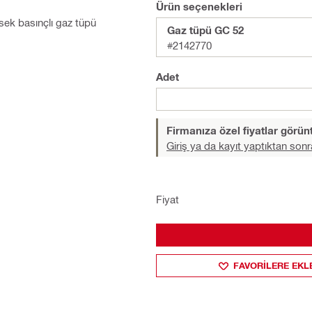
Ürün seçenekleri
sek basınçlı gaz tüpü
Gaz tüpü GC 52
#2142770
Adet
Firmanıza özel fiyatlar görü
Giriş ya da kayıt yaptıktan sonr
Fiyat
FAVORILERE EKL