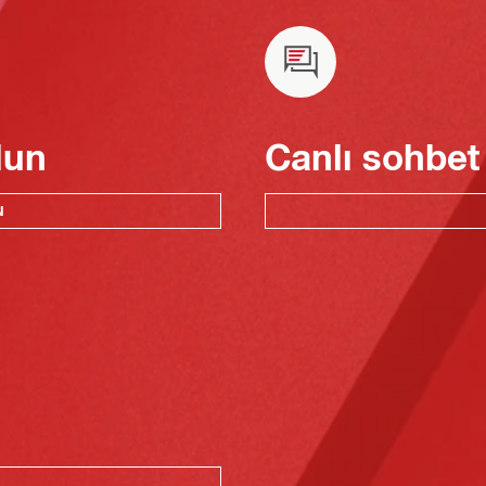
lun
Canlı sohbet
N