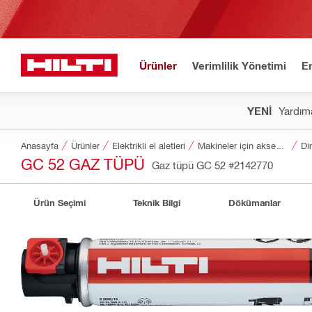
Ürünler
Verimlilik Yönetimi
E
YENİ
Yardıma
Anasayfa
Ürünler
Elektrikli el aletleri
Makineler için aksesuarlar
Di
GC 52 GAZ TÜPÜ
Gaz tüpü GC 52
#2142770
Ürün Seçimi
Teknik Bilgi
Dökümanlar