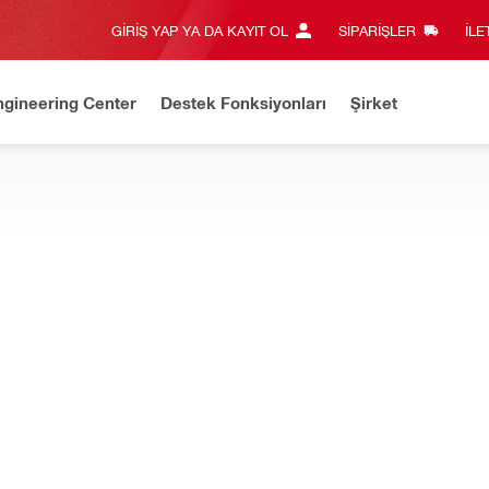
GIRIŞ YAP YA DA KAYIT OL
SIPARIŞLER
İLE
ngineering Center
Destek Fonksiyonları
Şirket
 mı ihtiyacınız var? Bize WhatsApp üzerinden ulaşın!
Hemen il
ler, toz toplama aksesuarları ve diğer pratik aksesuarları bulun
daptörü SC 30WR-22