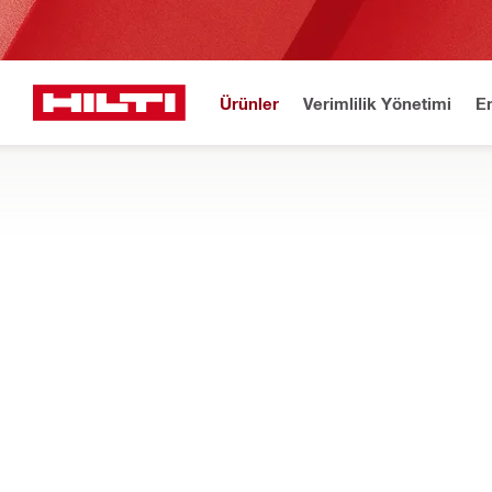
Ürünler
Verimlilik Yönetimi
E
YENİ
Yardıma
Anasayfa
Ürünler
Elektrikli el aletleri
Makineler için aksesuarlar
TESTERELER IÇIN AKSESUARLAR
Testereleriniz için aparatlar, yedek parçalar, korumalar, siperlik
Filtreleyin
Kılavuz a
RESET ALL FILTERS
Adaptör kılavuz rayları