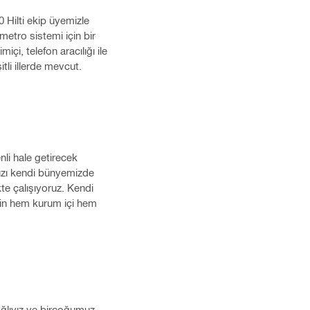
0 Hilti ekip üyemizle
etro sistemi için bir
i, telefon aracılığı ile
tli illerde mevcut.
nli hale getirecek
mızı kendi bünyemizde
kte çalışıyoruz. Kendi
yin hem kurum içi hem
bağlıyız ve birçoğumuz