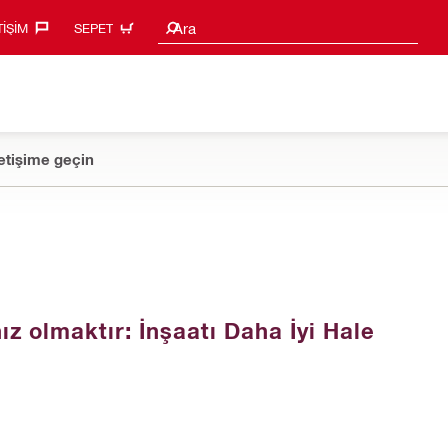
Arama Önerileri
Ara
TIŞIM‎
SEPET
etişime geçin
ız olmaktır: İnşaatı Daha İyi Hale