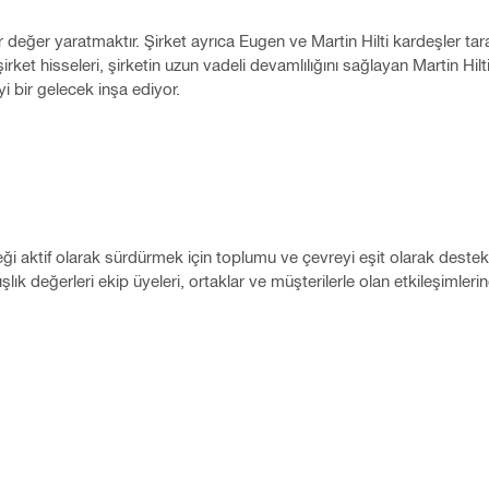
lir değer yaratmaktır. Şirket ayrıca Eugen ve Martin Hilti kardeşler t
et hisseleri, şirketin uzun vadeli devamlılığını sağlayan Martin Hilti
yi bir gelecek inşa ediyor.
eği aktif olarak sürdürmek için toplumu ve çevreyi eşit olarak destekl
lık değerleri ekip üyeleri, ortaklar ve müşterilerle olan etkileşimler