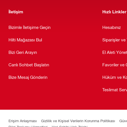
İletişim
Hızlı Linkler
Bizimle İletişime Geçin
Hesabınız
Hilti Mağazası Bul
Siparişler ve 
Bizi Geri Arayın
El Aleti Yöne
Canlı Sohbet Başlatın
Favoriler ve 
Bize Mesaj Gönderin
Hüküm ve Ko
Teslimat Serv
Erişim Anlaşması
Gizlilik ve Kişisel Verilerin Korunma Politikası
Güve
Bilgi Toplumu Hizmetleri
Veri Sahibi Hak Talebi