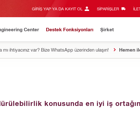
GIRIŞ YAP YA DA KAYIT OL
SIPARIŞLER
İLE
ngineering Center
Destek Fonksiyonları
Şirket
 mı ihtiyacınız var? Bize WhatsApp üzerinden ulaşın!
Hemen il
rülebilirlik konusunda en iyi iş ortağın