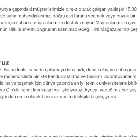
. Dünya çapındaki müşterilerimizle direkt olarak çalışan yaklaşık 15.00
z ve saha mühendislerimiz, doğru çivi türünü seçmek veya büyük bir m
için sahada müşterilerimize destek veriyor. Müşterilerimizle çevrimiç
ün Hilti ürünlerini doğrudan satın alabileceği Hilti Mağazalarımız çeşi
ruz
oruz. Bu nedenle, sahada çalışmayı daha hızlı, daha kolay ve daha güve
ve mühendislerle birlikte kendi araştırma ve tasarım laboratuvarları
a ileriye taşımak için dünya çapında en iyi teknik üniversitelerle birli
e Çin'de kendi fabrikalarımızı işletiyoruz.
Ayrıca, yaptığımız her şe
uğundan emin olarak harici uzman tedarikçilerle çalışıyoruz.
malara rehberlik eder ve günlük kararlarımızı verir. İşimize tutkuyla 