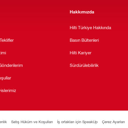
Hakkımızda
Hilti Türkiye Hakkında
Teklifler
Basın Bültenleri
timi
Hilti Kariyer
Gönderilerim
Sürdürülebilirlik
şullar
islerimiz
nlik
Satış Hüküm ve Koşulları
İş ortakları için SpeakUp
Çerez Ayarları