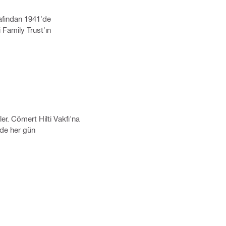
arafından 1941'de
 Family Trust'ın
er. Cömert Hilti Vakfı'na
inde her gün