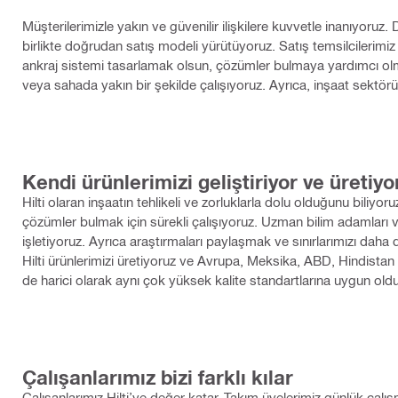
Müşterilerimizle yakın ve güvenilir ilişkilere kuvvetle inanıyoruz
birlikte doğrudan satış modeli yürütüyoruz. Satış temsilcilerimi
ankraj sistemi tasarlamak olsun, çözümler bulmaya yardımcı olmak 
veya sahada yakın bir şekilde çalışıyoruz. Ayrıca, inşaat sektörün
Kendi ürünlerimizi geliştiriyor ve üretiyo
Hilti olaran inşaatın tehlikeli ve zorluklarla dolu olduğunu biliy
çözümler bulmak için sürekli çalışıyoruz. Uzman bilim adamları 
işletiyoruz. Ayrıca araştırmaları paylaşmak ve sınırlarımızı daha d
Hilti ürünlerimizi üretiyoruz ve Avrupa, Meksika, ABD, Hindistan v
de harici olarak aynı çok yüksek kalite standartlarına uygun old
Çalışanlarımız bizi farklı kılar
Çalışanlarımız Hilti’ye değer katar. Takım üyelerimiz günlük çalış