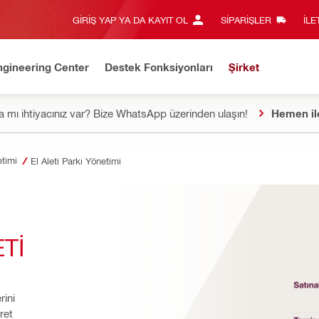
GIRIŞ YAP YA DA KAYIT OL
SIPARIŞLER
İLE
ngineering Center
Destek Fonksiyonları
Şirket
 mı ihtiyacınız var? Bize WhatsApp üzerinden ulaşın!
Hemen il
timi
El Aleti Parkı Yönetimi
Tİ
ini 
et 