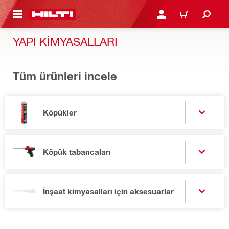
IÇERIĞE GEÇ
GIRIŞ YAP YA DA KAYIT 
SEPET
YAPI KIMYASALLARI
Tüm ürünleri incele
Köpükler
Köpük tabancaları
İnşaat kimyasalları için aksesuarlar