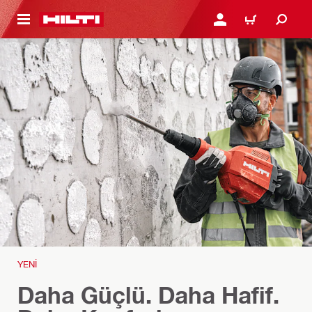
IÇERIĞE GEÇ
GIRIŞ YAP YA DA KAYIT 
SEPET
YENİ
Daha Güçlü. Daha Hafif.