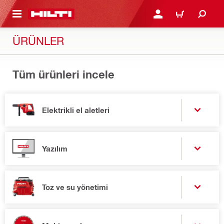
IÇERIĞE GEÇ
GIRIŞ YAP YA DA KAYIT 
SEPET
ÜRÜNLER
Tüm ürünleri incele
Elektrikli el aletleri
Yazılım
Toz ve su yönetimi