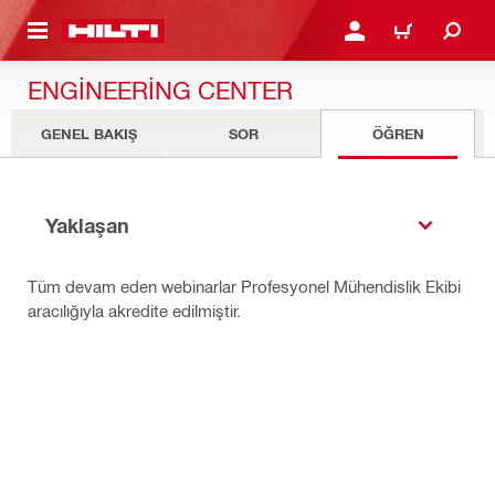
IÇERIĞE GEÇ
GIRIŞ YAP YA DA KAYIT 
SEPET
ENGINEERING CENTER
GENEL BAKIŞ
SOR
ÖĞREN
Yaklaşan
Tüm devam eden webinarlar Profesyonel Mühendislik Ekibi
aracılığıyla akredite edilmiştir.