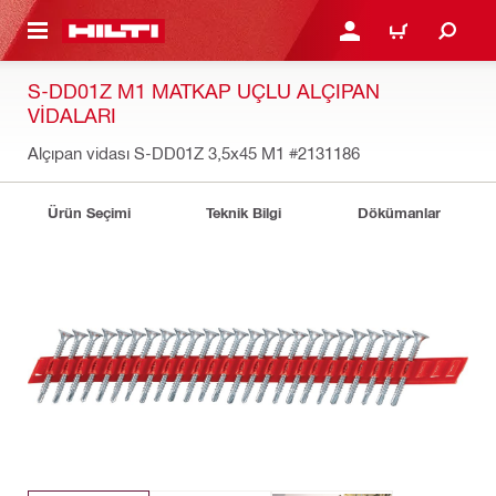
IÇERIĞE GEÇ
GIRIŞ YAP YA DA KAYIT 
SEPET
S-DD01Z M1 MATKAP UÇLU ALÇIPAN
VIDALARI
Alçıpan vidası S-DD01Z 3,5x45 M1
#2131186
Ürün Seçimi
Teknik Bilgi
Dökümanlar