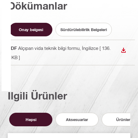
Dökümanlar
Onay belgesi
Sürdürülebilirlik Belgeleri
PDF
Alçıpan vida teknik bilgi formu
, İngilizce
[ 136.
İNDIR
4 KB ]
İlgili Ürünler
Hepsi
Aksesuarlar
Ürünler