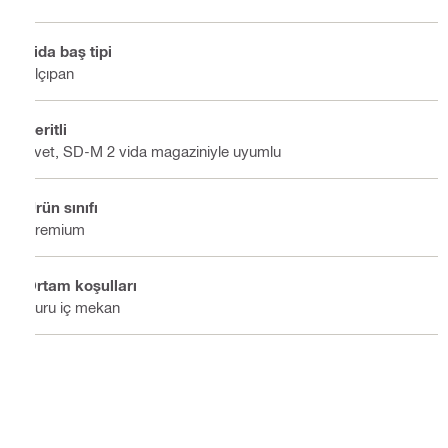
Vida baş tipi
Alçıpan
Şeritli
Evet, SD-M 2 vida magaziniyle uyumlu
Ürün sınıfı
Premium
Ortam koşulları
Kuru iç mekan