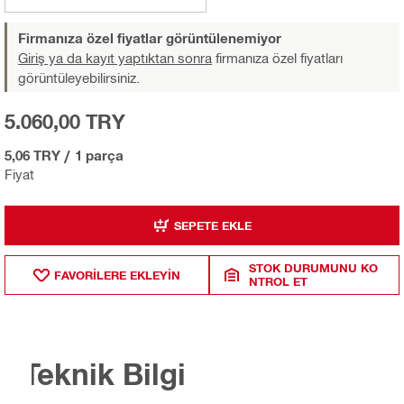
Firmanıza özel fiyatlar görüntülenemiyor
Giriş ya da kayıt yaptıktan sonra
firmanıza özel fiyatları
görüntüleyebilirsiniz.
5.060,00 TRY
5,06 TRY
/
1 parça
Fiyat
SEPETE EKLE
STOK DURUMUNU KO
FAVORILERE EKLEYIN
NTROL ET
Teknik Bilgi