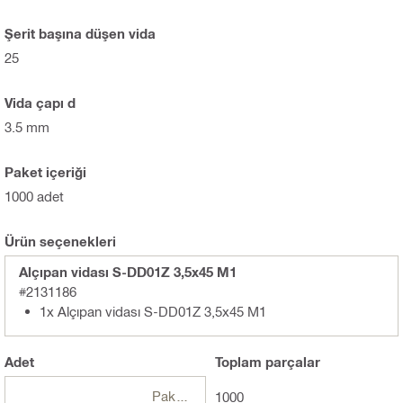
Şerit başına düşen vida
25
Vida çapı d
3.5 mm
Paket içeriği
1000 adet
Ürün seçenekleri
Alçıpan vidası S-DD01Z 3,5x45 M1
#2131186
1x Alçıpan vidası S-DD01Z 3,5x45 M1
Adet
Toplam
parçalar
Paketler
1000