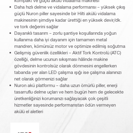
kompakt ve güçlü akülü vidalama makinesi
Daha hızlı delme ve vidalama performansı – yüksek çıkış
güçlü Nuron piller sayesinde bir Hilti akülü vidalama
makinesinin şimdiye kadar ürettiği en yüksek devir/dk.
ve tork değerini sağlar
Dayanıklı tasarım – zorlu şantiye koşullarında yoğun
kullanıma daha iyi dayanım için tamamen metal
mandren, kömürsüz motor ve optimize edilmiş soğutma
Gelişmiş güvenlik özellikleri – Aktif Tork Kontrolü (ATC)
özelliği, delme ucunun sıkışması hâlinde makine
gövdesinin kontrolsüz olarak dönmesini engellerken
tabanda yer alan LED çalışma ışığı ise çalışma alanınızı
net olarak görmenizi sağlar
Nuron akü platformu – daha uzun ömürlü piller, enerji
tasarruflu delme uçları ve hem bugün hem de gelecekte
üretkenliğinizi korumanızı sağlayacak çok çeşitli
hizmetler sayesinde performanstan ödün vermeyen
akülü el aletleri
Aktif Tork Kontrolü