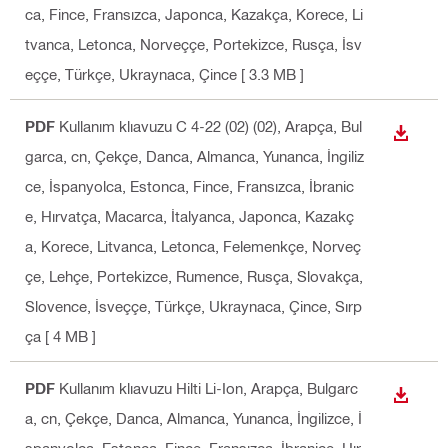
ca, Fince, Fransızca, Japonca, Kazakça, Korece, Li
tvanca, Letonca, Norveççe, Portekizce, Rusça, İsv
eççe, Türkçe, Ukraynaca, Çince
[ 3.3 MB ]
PDF
Kullanım klıavuzu C 4-22 (02) (02)
, Arapça, Bul
İNDIR
garca, cn, Çekçe, Danca, Almanca, Yunanca, İngiliz
ce, İspanyolca, Estonca, Fince, Fransızca, İbranic
e, Hırvatça, Macarca, İtalyanca, Japonca, Kazakç
a, Korece, Litvanca, Letonca, Felemenkçe, Norveç
çe, Lehçe, Portekizce, Rumence, Rusça, Slovakça,
Slovence, İsveççe, Türkçe, Ukraynaca, Çince, Sırp
ça
[ 4 MB ]
PDF
Kullanım klıavuzu Hilti Li-Ion
, Arapça, Bulgarc
İNDIR
a, cn, Çekçe, Danca, Almanca, Yunanca, İngilizce, İ