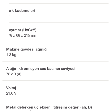
Tork kademeleri
15
Boyutlar (UxGxY)
178 x 68 x 215 mm
Makine gövdesi ağırlığı
1.3 kg
A ağırlıklı emisyon ses basıncı seviyesi
1
78 dB (A)
Voltaj
21,6 V
Metal delerken üç eksenli titreşim değeri (ah, D)