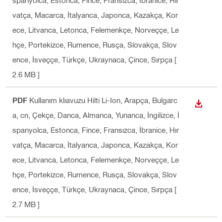
spanyolca, Estonca, Fince, Fransızca, İbranice, Hır
vatça, Macarca, İtalyanca, Japonca, Kazakça, Kor
ece, Litvanca, Letonca, Felemenkçe, Norveççe, Le
hçe, Portekizce, Rumence, Rusça, Slovakça, Slov
ence, İsveççe, Türkçe, Ukraynaca, Çince, Sırpça
[
2.6 MB ]
PDF
Kullanım klıavuzu Hilti Li-Ion
, Arapça, Bulgarc
İNDIR
a, cn, Çekçe, Danca, Almanca, Yunanca, İngilizce, İ
spanyolca, Estonca, Fince, Fransızca, İbranice, Hır
vatça, Macarca, İtalyanca, Japonca, Kazakça, Kor
ece, Litvanca, Letonca, Felemenkçe, Norveççe, Le
hçe, Portekizce, Rumence, Rusça, Slovakça, Slov
ence, İsveççe, Türkçe, Ukraynaca, Çince, Sırpça
[
2.7 MB ]