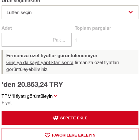
Ürün seçenekleri
Lütfen seçin
Adet
Toplam
parçalar
Paketler
1
Firmanıza özel fiyatlar görüntülenemiyor
Giriş ya da kayıt yaptıktan sonra
firmanıza özel fiyatları
görüntüleyebilirsiniz.
'den 20.863,24 TRY
TPM'li fiyatı görüntüleyin
Fiyat
SEPETE EKLE
FAVORILERE EKLEYIN