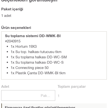
Paket içeriği
1 adet
Ürün seçenekleri
Su toplama sistemi DD-WMK-BI
#2040915
1x Hortum 19X3
1x Su top. halkası tutucusu tkm
1x Su toplama halkası DD-WC-SM
1x Su toplama halkası DD-WC-S
1x Connecting piece 50
1x Plastik Çanta DD-WMK-BI tkm
Adet
Toplam
parçalar
Paketler
1
Firmanıza özel fiyatlar görüntülenemiyor