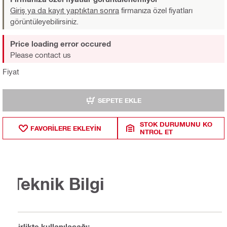
Giriş ya da kayıt yaptıktan sonra
firmanıza özel fiyatları
görüntüleyebilirsiniz.
Price loading error occured
Please contact us
Fiyat
SEPETE EKLE
STOK DURUMUNU KO
FAVORILERE EKLEYIN
NTROL ET
Teknik Bilgi
Birlikte kullanılacağı: