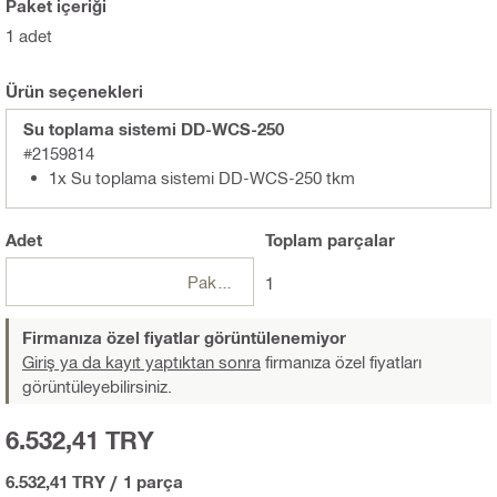
Paket içeriği
1 adet
Ürün seçenekleri
Su toplama sistemi DD-WCS-250
#2159814
1x Su toplama sistemi DD-WCS-250 tkm
Adet
Toplam
parçalar
Paketler
1
Firmanıza özel fiyatlar görüntülenemiyor
Giriş ya da kayıt yaptıktan sonra
firmanıza özel fiyatları
görüntüleyebilirsiniz.
6.532,41 TRY
6.532,41 TRY
/
1 parça