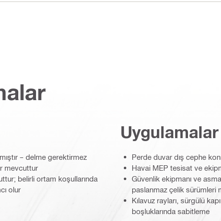
malar
Uygulamalar
nmıştır – delme gerektirmez
Perde duvar dış cephe kons
ar mevcuttur
Havai MEP tesisat ve ekipma
tur; belirli ortam koşullarında
Güvenlik ekipmanı ve asma h
cı olur
paslanmaz çelik sürümleri 
Kılavuz rayları, sürgülü kap
boşluklarında sabitleme