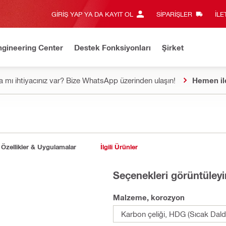
GIRIŞ YAP YA DA KAYIT OL
SIPARIŞLER
İLE
ngineering Center
Destek Fonksiyonları
Şirket
 mı ihtiyacınız var? Bize WhatsApp üzerinden ulaşın!
Hemen il
Özellikler & Uygulamalar
İlgili Ürünler
Seçenekleri görüntüleyi
Malzeme, korozyon
Karbon çeliği, HDG (Sıcak Dald