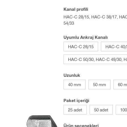
Kanal profili
HAC-C 28/15, HAC-C 38/17, HAC
54/33
Uyumlu Ankraj Kanalı
HAC-C 28/15
HAC-C 40/
HAC-C 50/30, HAC-C 49/30, H
Uzunluk
40 mm
50 mm
60 
Paket içeriği
25 adet
50 adet
100
Ürün seçenekleri