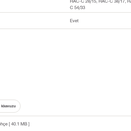
HAC-C 28/15, HAC-C 38/17, H
C 54/33
Evet
 klıavuzu
Lehçe
[ 40.1 MB ]