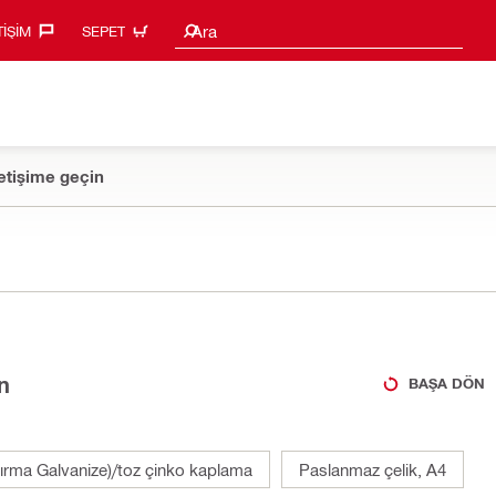
Arama Önerileri
Ara
TIŞIM‎
SEPET
etişime geçin
n
BAŞA DÖN
ırma Galvanize)/toz çinko kaplama
Paslanmaz çelik, A4