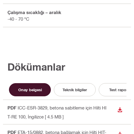
Çalışma sıcaklığı – aralık
-40 - 70 °C
Dökümanlar
Onay belgesi
Teknik bilgiler
Test raporu
PDF
ICC-ESR-3829, betona sabitleme için Hilti HI
İNDIR
T-RE 100
, İngilizce
[ 4.5 MB ]
PDF
ETA-15/0882, betona bağlamak için Hilti HIT-