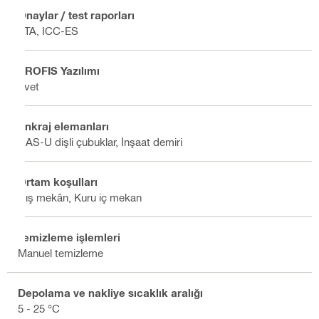
Onaylar / test raporları
ETA, ICC-ES
PROFIS Yazılımı
Evet
Ankraj elemanları
HAS-U dişli çubuklar, İnşaat demiri
Ortam koşulları
Dış mekân, Kuru iç mekan
Temizleme işlemleri
Manuel temizleme
Depolama ve nakliye sıcaklık aralığı
5 - 25 °C