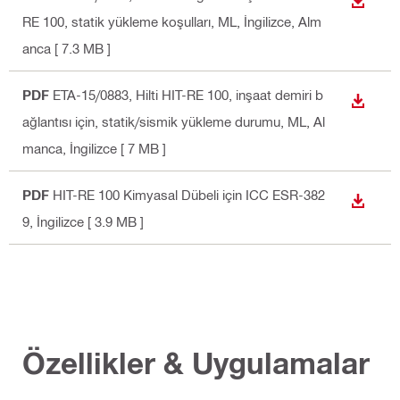
İNDIR
RE 100, statik yükleme koşulları, ML
, İngilizce, Alm
anca
[ 7.3 MB ]
PDF
ETA-15/0883, Hilti HIT-RE 100, inşaat demiri b
İNDIR
ağlantısı için, statik/sismik yükleme durumu, ML
, Al
manca, İngilizce
[ 7 MB ]
PDF
HIT-RE 100 Kimyasal Dübeli için ICC ESR-382
İNDIR
9
, İngilizce
[ 3.9 MB ]
Özellikler & Uygulamalar