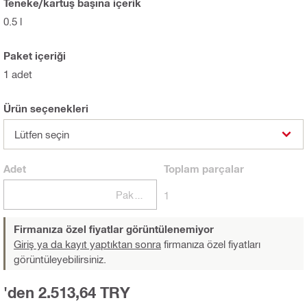
Teneke/kartuş başına içerik
0.5 l
Paket içeriği
1 adet
Ürün seçenekleri
Lütfen seçin
Adet
Toplam
parçalar
Paketler
1
Firmanıza özel fiyatlar görüntülenemiyor
Giriş ya da kayıt yaptıktan sonra
firmanıza özel fiyatları
görüntüleyebilirsiniz.
'den 2.513,64 TRY