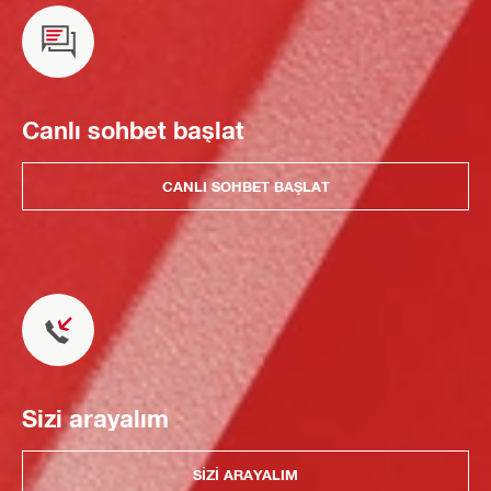
Canlı sohbet başlat
CANLI SOHBET BAŞLAT
Sizi arayalım
SIZI ARAYALIM