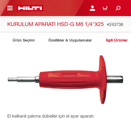
IÇERIĞE GEÇ
GIRIŞ YAP YA DA KAYIT 
SEPET
KURULUM APARATI HSD-G M6 1/4"X25
#243738
Ürün Seçimi
Özellikler & Uygulamalar
İlgili Ürünler
El kalkanlı çakma dübeller için el ayar aparatı