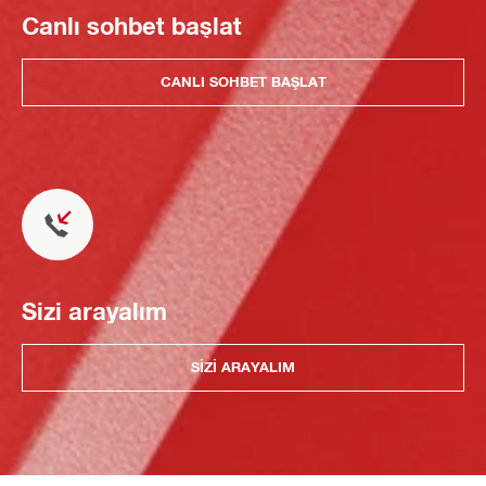
Canlı sohbet başlat
CANLI SOHBET BAŞLAT
Sizi arayalım
SIZI ARAYALIM