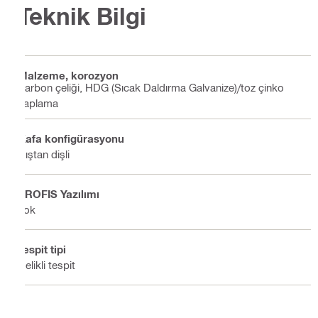
Teknik Bilgi
Malzeme, korozyon
Karbon çeliği, HDG (Sıcak Daldırma Galvanize)/toz çinko
kaplama
Kafa konfigürasyonu
Dıştan dişli
PROFIS Yazılımı
Yok
Tespit tipi
Delikli tespit