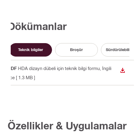
Dökümanlar
Teknik bilgiler
Broşür
Sürdürülebilirlik 
PDF
HDA dizayn dübeli için teknik bilgi formu
, İngili
İNDIR
zce
[ 1.3 MB ]
Özellikler & Uygulamalar