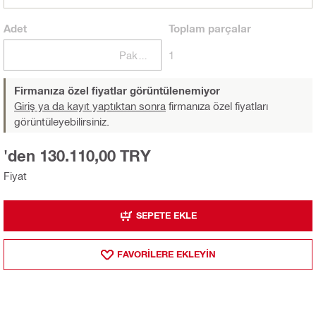
Adet
Toplam
parçalar
Paketler
1
Firmanıza özel fiyatlar görüntülenemiyor
Giriş ya da kayıt yaptıktan sonra
firmanıza özel fiyatları
görüntüleyebilirsiniz.
'den 130.110,00 TRY
Fiyat
SEPETE EKLE
FAVORILERE EKLEYIN