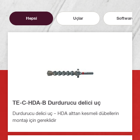
Hepsi
Uçlar
Software
TE-C-HDA-B Durdurucu delici uç
Durdurucu delici uç – HDA alttan kesmeli dübellerin
montajı için gereklidir