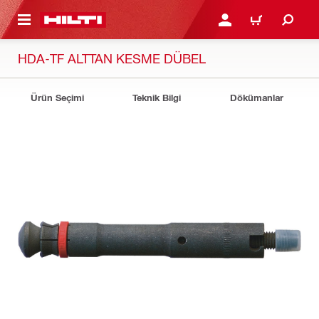
IÇERIĞE GEÇ
GIRIŞ YAP YA DA KAYIT 
SEPET
HDA-TF ALTTAN KESME DÜBEL
Ürün Seçimi
Teknik Bilgi
Dökümanlar