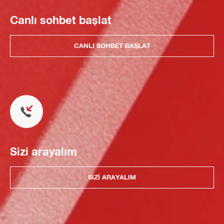
Canlı sohbet başlat
CANLI SOHBET BAŞLAT
Sizi arayalım
SIZI ARAYALIM