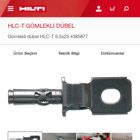
IÇERIĞE GEÇ
GIRIŞ YAP YA DA KAYIT 
SEPET
HLC-T GÖMLEKLI DÜBEL
Gömlekli dübel HLC-T 6,5x25
#385877
Ürün Seçimi
Teknik Bilgi
Dökümanlar