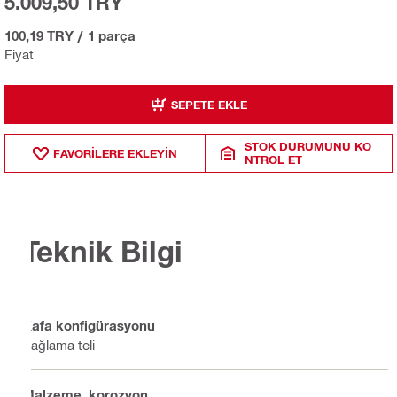
5.009,50 TRY
100,19 TRY
/
1 parça
Fiyat
SEPETE EKLE
STOK DURUMUNU KO
FAVORILERE EKLEYIN
NTROL ET
Teknik Bilgi
Kafa konfigürasyonu
Bağlama teli
Malzeme, korozyon