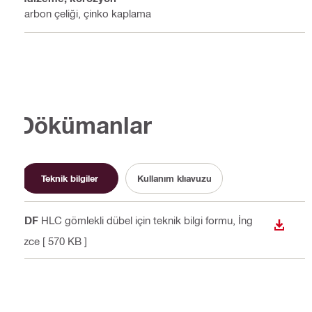
Karbon çeliği, çinko kaplama
Dökümanlar
Teknik bilgiler
Kullanım klıavuzu
PDF
HLC gömlekli dübel için teknik bilgi formu
, İng
İNDIR
ilizce
[ 570 KB ]