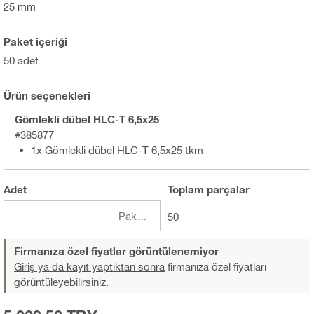
25 mm
Paket içeriği
50 adet
Ürün seçenekleri
Gömlekli dübel HLC-T 6,5x25
#385877
1x Gömlekli dübel HLC-T 6,5x25 tkm
Adet
Toplam
parçalar
Paketler
50
Firmanıza özel fiyatlar görüntülenemiyor
Giriş ya da kayıt yaptıktan sonra
firmanıza özel fiyatları
görüntüleyebilirsiniz.