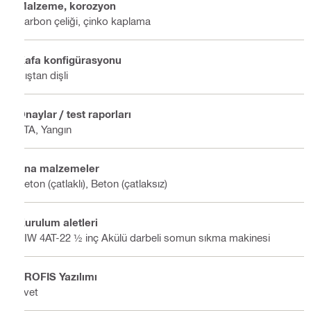
Malzeme, korozyon
Karbon çeliği, çinko kaplama
Kafa konfigürasyonu
Dıştan dişli
Onaylar / test raporları
ETA, Yangın
Ana malzemeler
Beton (çatlaklı), Beton (çatlaksız)
Kurulum aletleri
SIW 4AT-22 ½ inç Akülü darbeli somun sıkma makinesi
PROFIS Yazılımı
Evet