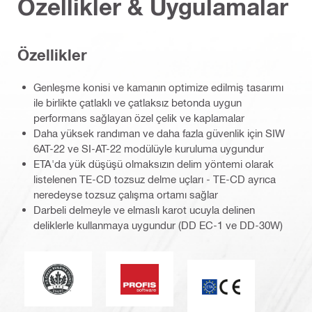
Özellikler & Uygulamalar
Özellikler
Genleşme konisi ve kamanın optimize edilmiş tasarımı
ile birlikte çatlaklı ve çatlaksız betonda uygun
performans sağlayan özel çelik ve kaplamalar
Daha yüksek randıman ve daha fazla güvenlik için SIW
6AT-22 ve SI-AT-22 modülüyle kuruluma uygundur
ETA'da yük düşüşü olmaksızın delim yöntemi olarak
listelenen TE-CD tozsuz delme uçları - TE-CD ayrıca
neredeyse tozsuz çalışma ortamı sağlar
Darbeli delmeyle ve elmaslı karot ucuyla delinen
deliklerle kullanmaya uygundur (DD EC-1 ve DD-30W)
Leadership in Energy and Environmental Design (Enerji
PROFIS Yazılımı
ETA_CE_Logo_2to1