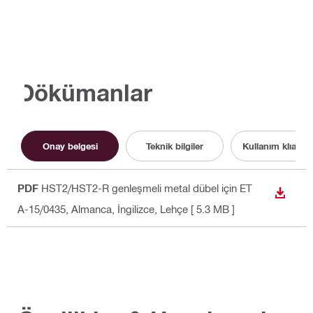
Dökümanlar
Onay belgesi
Teknik bilgiler
Kullanım klıavuz
PDF
HST2/HST2-R genleşmeli metal dübel için ET
İNDIR
A-15/0435
, Almanca, İngilizce, Lehçe
[ 5.3 MB ]