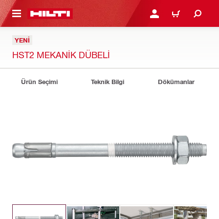
IÇERIĞE GEÇ
GIRIŞ YAP YA DA KAYIT 
SEPET
YENI
HST2 MEKANIK DÜBELI
Ürün Seçimi
Teknik Bilgi
Dökümanlar