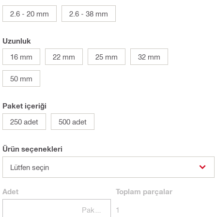
2.6 - 20 mm
2.6 - 38 mm
Uzunluk
16 mm
22 mm
25 mm
32 mm
50 mm
Paket içeriği
250 adet
500 adet
Ürün seçenekleri
Lütfen seçin
Adet
Toplam
parçalar
Paketler
1