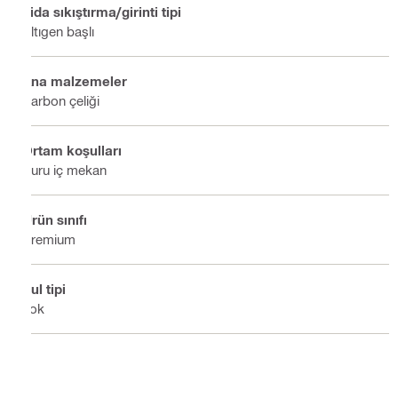
Vida sıkıştırma/girinti tipi
Altıgen başlı
Ana malzemeler
Karbon çeliği
Ortam koşulları
Kuru iç mekan
Ürün sınıfı
Premium
Pul tipi
Yok