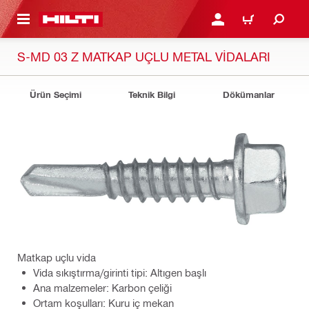
IÇERIĞE GEÇ
GIRIŞ YAP YA DA KAYIT 
SEPET
S-MD 03 Z MATKAP UÇLU METAL VIDALARI
Ürün Seçimi
Teknik Bilgi
Dökümanlar
Matkap uçlu vida
Vida sıkıştırma/girinti tipi: Altıgen başlı
Ana malzemeler: Karbon çeliği
Ortam koşulları: Kuru iç mekan