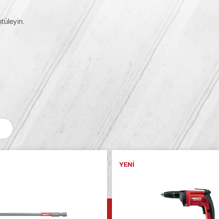
ntüleyin.
YENI