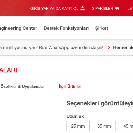
GIRIŞ YAP YA DA KAYIT OL
SIPARIŞLER
İLE
ngineering Center
Destek Fonksiyonları
Şirket
 mı ihtiyacınız var? Bize WhatsApp üzerinden ulaşın!
Hemen il
ALARI
Özellikler & Uygulamalar
İlgili Ürünler
Seçenekleri görüntüleyi
Uzunluk
25 mm
35 mm
45 