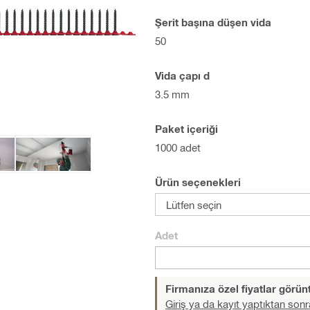
Şerit başına düşen vida
50
Vida çapı d
3.5 mm
Paket içeriği
1000 adet
Ürün seçenekleri
Lütfen seçin
Adet
Firmanıza özel fiyatlar görü
Giriş ya da kayıt yaptıktan sonr