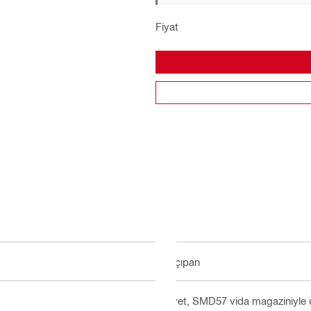
Fiyat
Alçıpan
Evet, SMD57 vida magaziniyle