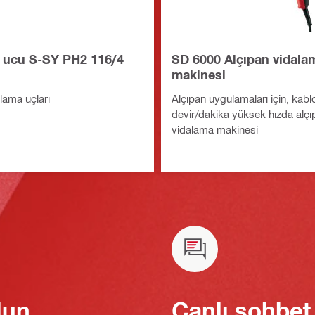
 ucu S-SY PH2 116/4
SD 6000 Alçıpan vidala
makinesi
lama uçları
Alçıpan uygulamaları için, kabl
devir/dakika yüksek hızda alçı
vidalama makinesi
lun
Canlı sohbet