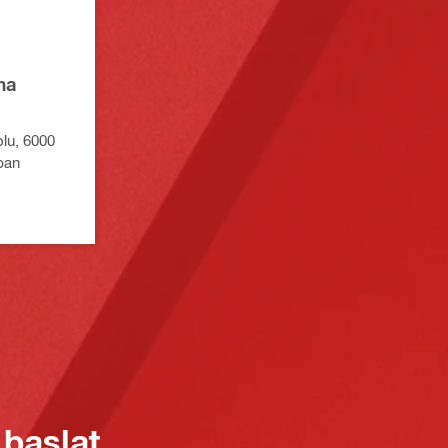
ma
olu, 6000
pan
 başlat