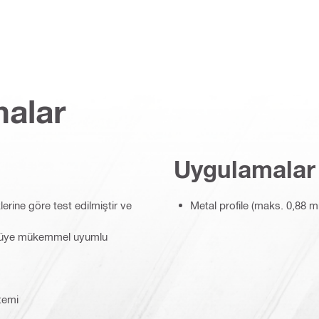
malar
Uygulamalar
klerine göre test edilmiştir ve
Metal profile (maks. 0,88 m
cüye mükemmel uyumlu
temi