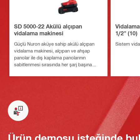
SD 5000-22 Akülü alçıpan
Vidalama
vidalama makinesi
1/2" (10)
Güçlü Nuron aküye sahip akülü alçıpan
Sistem vida
vidalama makinesi, alçıpan ve ahşap
panolar ile dış kaplama panolarının
sabitlenmesi sırasında her şarj başına
daha fazla tork ve daha yüksek vidalama
performansı sağlar
Ürün demosu isteğinde bu