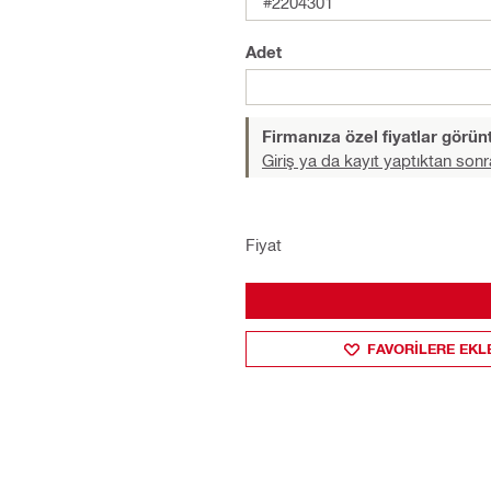
#2204301
Adet
Firmanıza özel fiyatlar görü
Giriş ya da kayıt yaptıktan sonr
Fiyat
FAVORILERE EKL