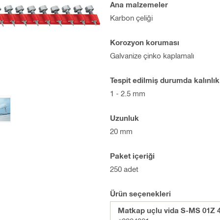
Ana malzemeler
Karbon çeliği
Korozyon koruması
Galvanize çinko kaplamalı
Tespit edilmiş durumda kalınlık
1 - 2.5 mm
Uzunluk
20 mm
Paket içeriği
250 adet
Ürün seçenekleri
Matkap uçlu vida S-MS 01Z 