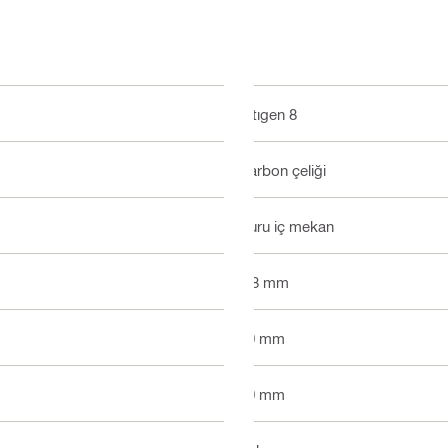
Altıgen 8
Karbon çeliği
Kuru iç mekan
4.8 mm
20 mm
10 mm