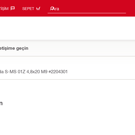
Arama Önerileri
Ara
TIŞIM‎
SEPET
etişime geçin
ida S-MS 01Z 4,8x20 M9
#2204301
n