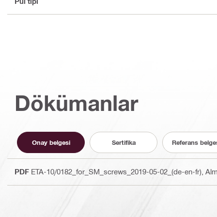
Pul tipi
Dökümanlar
Onay belgesi
Sertifika
Referans belge
PDF
ETA-10/0182_for_SM_screws_2019-05-02_(de-en-fr)
, Al