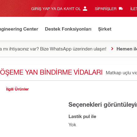
GIRIŞ YAP YA DA KAYIT OL
SIPARIŞLER
İLE
ngineering Center
Destek Fonksiyonları
Şirket
 mı ihtiyacınız var? Bize WhatsApp üzerinden ulaşın!
Hemen il
DÖŞEME YAN BINDIRME VIDALARI
Matkap uçlu v
İlgili Ürünler
Seçenekleri görüntüleyi
Lastik pul ile
Yok