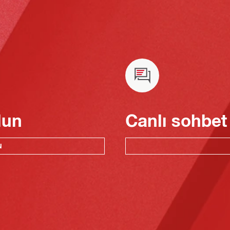
lun
Canlı sohbet
N