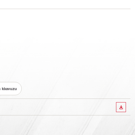
 klıavuzu
İNDIR