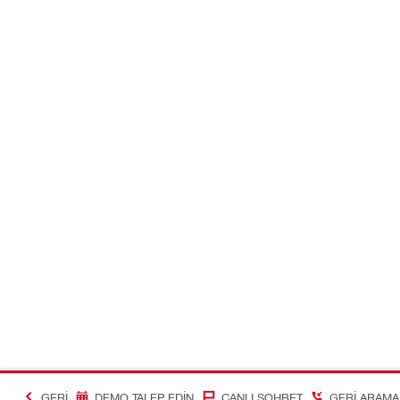
GERI
DEMO TALEP EDIN
CANLI SOHBET
GERI ARAMA 