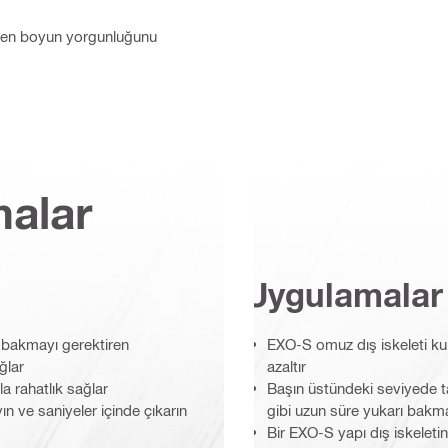
rken boyun yorgunluğunu
malar
Uygulamalar
 bakmayı gerektiren
EXO-S omuz dış iskeleti ku
ğlar
azaltır
a rahatlık sağlar
Başın üstündeki seviyede 
n ve saniyeler içinde çıkarın
gibi uzun süre yukarı bakma
Bir EXO-S yapı dış iskeletine