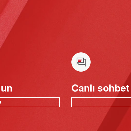
lun
Canlı sohbet
N