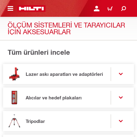
IÇERIĞE GEÇ
GIRIŞ YAP YA DA KAYIT 
SEPET
ÖLÇÜM SISTEMLERI VE TARAYICILAR
IÇIN AKSESUARLAR
Tüm ürünleri incele
Lazer askı aparatları ve adaptörleri
Alıcılar ve hedef plakaları
Tripodlar