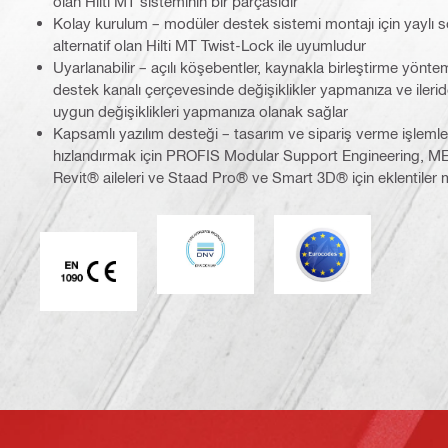
olan Hilti MT sisteminin bir parçasıdır
Kolay kurulum – modüler destek sistemi montajı için yaylı so
alternatif olan Hilti MT Twist-Lock ile uyumludur
Uyarlanabilir – açılı köşebentler, kaynakla birleştirme yönte
destek kanalı çerçevesinde değişiklikler yapmanıza ve ileride
uygun değişiklikleri yapmanıza olanak sağlar
Kapsamlı yazılım desteği – tasarım ve sipariş verme işlemle
hızlandırmak için PROFIS Modular Support Engineering, M
Revit® aileleri ve Staad Pro® ve Smart 3D® için eklentiler
DNV
Eurocode
CE EN 1090 işareti