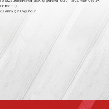
aha fazla zemin/tavan açıklığı gereken durumlarda MEP destek
erin montajı
kullanım için uygundur