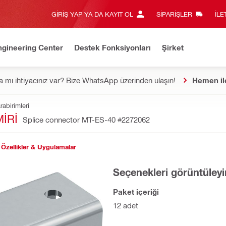
GIRIŞ YAP YA DA KAYIT OL
SIPARIŞLER
İLE
ngineering Center
Destek Fonksiyonları
Şirket
 mı ihtiyacınız var? Bize WhatsApp üzerinden ulaşın!
Hemen il
rabirimleri
IRI
Splice connector MT-ES-40
#2272062
Özellikler & Uygulamalar
Seçenekleri görüntüleyi
Paket içeriği
12 adet