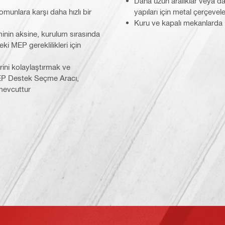
Daha uzun aralıklar veya d
munlara karşı daha hızlı bir
yapıları için metal çerçevel
Kuru ve kapalı mekanlarda 
minin aksine, kurulum sırasında
ki MEP gereklilikleri için
rini kolaylaştırmak ve
EP Destek Seçme Aracı,
 mevcuttur