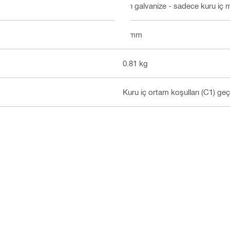
Ön galvanize - sadece kuru iç m
4 mm
0.81 kg
Kuru iç ortam koşulları (C1) ge