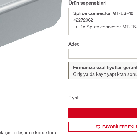
Ürün seçenekleri
Splice connector MT-ES-40
#2272062
1x Splice connector MT-ES
Adet
Firmanıza özel fiyatlar görü
Giriş ya da kayıt yaptıktan sonr
Fiyat
FAVORILERE EKL
ek için birleştirme konektörü