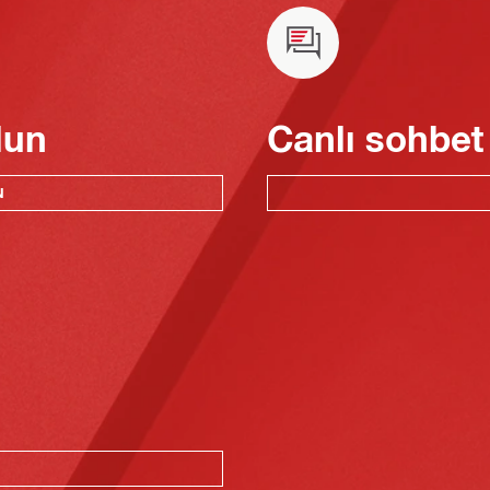
lun
Canlı sohbet
N