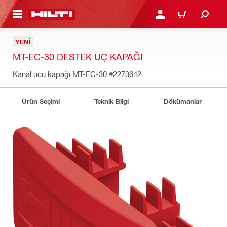
IÇERIĞE GEÇ
GIRIŞ YAP YA DA KAYIT 
SEPET
YENI
MT-EC-30 DESTEK UÇ KAPAĞI
Kanal ucu kapağı MT-EC-30
#2273642
Ürün Seçimi
Teknik Bilgi
Dökümanlar