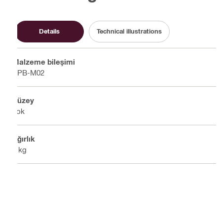
Details
Technical illustrations
Malzeme bileşimi
PPB-M02
Yüzey
Yok
Ağırlık
0 kg