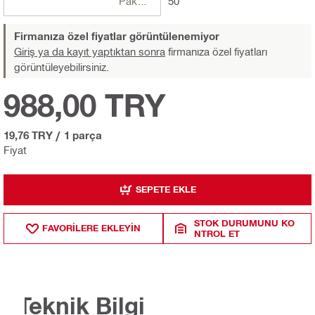
Paketler
50
Firmanıza özel fiyatlar görüntülenemiyor
Giriş ya da kayıt yaptıktan sonra
firmanıza özel fiyatları
görüntüleyebilirsiniz.
988,00 TRY
19,76 TRY
/
1 parça
Fiyat
SEPETE EKLE
STOK DURUMUNU KO
FAVORILERE EKLEYIN
NTROL ET
Teknik Bilgi