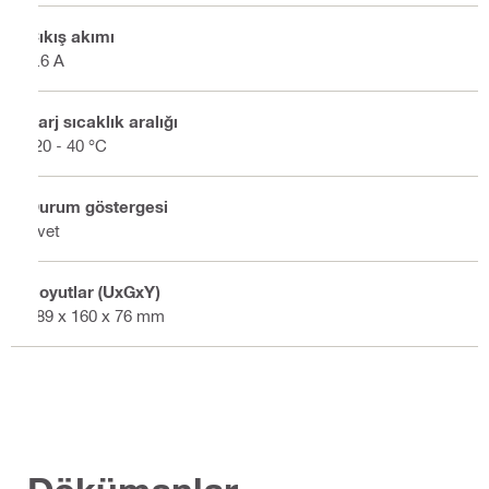
Çıkış akımı
9.6 A
Şarj sıcaklık aralığı
-20 - 40 °C
Durum göstergesi
Evet
Boyutlar (UxGxY)
189 x 160 x 76 mm