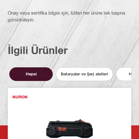
Onay veya sertifika bilgisi için, lütfen her ürüne tek başına
görüntüleyin.
İlgili Ürünler
Hepsi
Bataryalar ve Şarj aletleri
Hizme
NURON