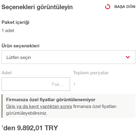
Seçenekleri görüntüleyin
BAŞA DÖN
Paket içeriği
1 adet
Ürün seçenekleri
Lütfen seçin
Adet
Toplam
parçalar
Paketler
1
Firmanıza özel fiyatlar görüntülenemiyor
Giriş ya da kayıt yaptıktan sonra
firmanıza özel fiyatları
görüntüleyebilirsiniz.
'den 9.892,01 TRY