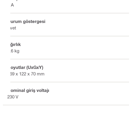
4 A
Durum göstergesi
Evet
Ağırlık
0.6 kg
Boyutlar (UxGxY)
169 x 122 x 70 mm
Nominal giriş voltajı
230 V