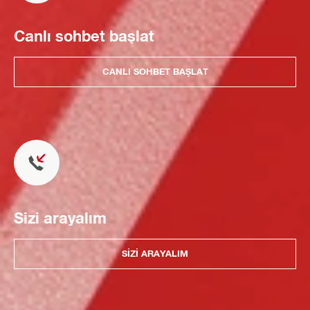
Canlı sohbet başlat
CANLI SOHBET BAŞLAT
Sizi arayalım
SIZI ARAYALIM