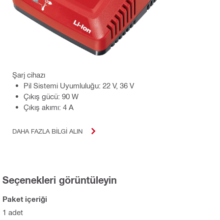
Şarj cihazı
Pil Sistemi Uyumluluğu: 22 V, 36 V
Çıkış gücü: 90 W
Çıkış akımı: 4 A
DAHA FAZLA BILGI ALIN
Seçenekleri görüntüleyin
Paket içeriği
1 adet