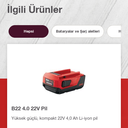
İlgili Ürünler
Hepsi
Bataryalar ve Şarj aletleri
Hizme
B22 4.0 22V Pil
Yüksek güçlü, kompakt 22V 4,0 Ah Li-iyon pil