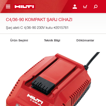
IÇERIĞE GEÇ
GIRIŞ YAP YA DA KAYIT 
SEPET
C4/36-90 KOMPAKT ŞARJ CIHAZI
Şarj aleti C 4/36-90 230V kutu
#2015761
Ürün Seçimi
Teknik Bilgi
Dökümanlar