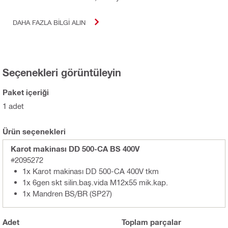
DAHA FAZLA BILGI ALIN
Seçenekleri görüntüleyin
Paket içeriği
1 adet
Ürün seçenekleri
Karot makinası DD 500-CA BS 400V
#2095272
1x Karot makinası DD 500-CA 400V tkm
1x 6gen skt silin.baş.vida M12x55 mik.kap.
1x Mandren BS/BR (SP27)
Adet
Toplam
parçalar