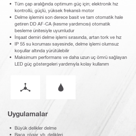
Tüm çap aralığında optimum güç için; elektronik hız
kontrollü, güçlü, yüksek frekanslı motor
Delme işlemini son derece basit ve tam otomatik hale
getiren DD AF-CA (kesme yardımcısı) otomatik
besleme ünitesiyle uyumludur
İnşaat demiri delme işlemi sırasında, artan tork ve hız
IP 55 su koruması sayesinde, delme işlemi olumsuz
koşullar altında yürütülebilir
Maksimum performans ve daha uzun uç ömrü sağlayan
LED güç göstergeleri yardımıyla kolay kullanım
Çalışma modu
Islak veya kuru çalıştırma
Uygulamalar
Büyük delikler delme
Baca, rögar, vb. delikleri