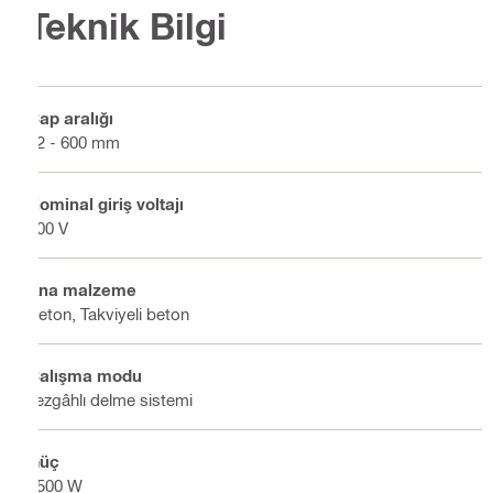
Teknik Bilgi
Çap aralığı
82 - 600 mm
Nominal giriş voltajı
400 V
Ana malzeme
Beton, Takviyeli beton
Çalışma modu
Tezgâhlı delme sistemi
Güç
5500 W