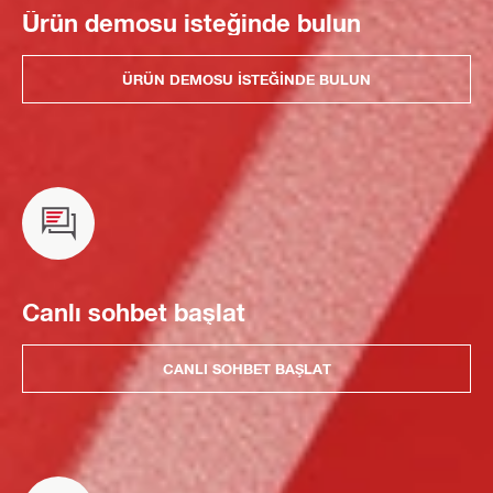
Ürün demosu isteğinde bulun
ÜRÜN DEMOSU ISTEĞINDE BULUN
Canlı sohbet başlat
CANLI SOHBET BAŞLAT