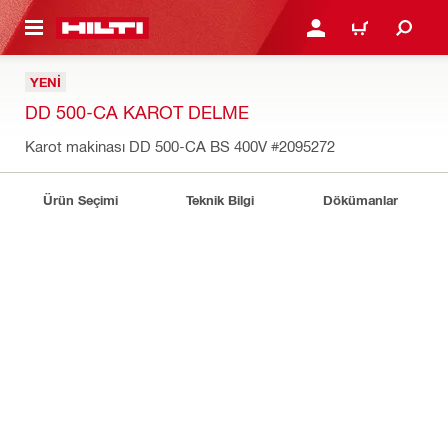
IÇERIĞE GEÇ
GIRIŞ YAP YA DA KAYIT 
SEPET
YENI
DD 500-CA KAROT DELME
Karot makinası DD 500-CA BS 400V
#2095272
Ürün Seçimi
Teknik Bilgi
Dökümanlar