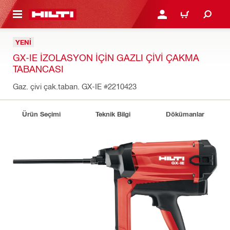
IÇERIĞE GEÇ
GIRIŞ YAP YA DA KAYIT 
SEPET
YENI
GX-IE İZOLASYON IÇIN GAZLI ÇIVI ÇAKMA
TABANCASI
Gaz. çivi çak.taban. GX-IE
#2210423
Ürün Seçimi
Teknik Bilgi
Dökümanlar