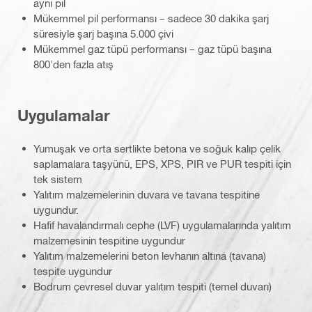
aynı pil
Mükemmel pil performansı – sadece 30 dakika şarj
süresiyle şarj başına 5.000 çivi
Mükemmel gaz tüpü performansı – gaz tüpü başına
800'den fazla atış
Uygulamalar
Yumuşak ve orta sertlikte betona ve soğuk kalıp çelik
saplamalara taşyünü, EPS, XPS, PIR ve PUR tespiti için
tek sistem
Yalıtım malzemelerinin duvara ve tavana tespitine
uygundur.
Hafif havalandırmalı cephe (LVF) uygulamalarında yalıtım
malzemesinin tespitine uygundur
Yalıtım malzemelerini beton levhanın altına (tavana)
tespite uygundur
Bodrum çevresel duvar yalıtım tespiti (temel duvarı)