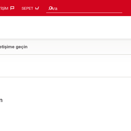
Arama Önerileri
Ara
TIŞIM‎
SEPET
etişime geçin
n