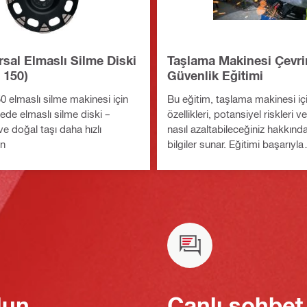
sal Elmaslı Silme Diski
Taşlama Makinesi Çevri
150)
Güvenlik Eğitimi
elmaslı silme makinesi için
Bu eğitim, taşlama makinesi iç
ede elmaslı silme diski –
özellikleri, potansiyel riskleri ve
e doğal taşı daha hızlı
nasıl azaltabileceğiniz hakkında
in
bilgiler sunar. Eğitimi başarıyla
tamamlayan katılımcılara kur
sertifikası verilir.
lun
Canlı sohbet