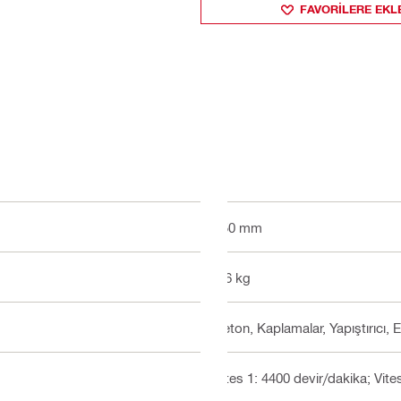
FAVORILERE EKL
150 mm
5.6 kg
Beton, Kaplamalar, Yapıştırıcı,
Vites 1: 4400 devir/dakika; Vite