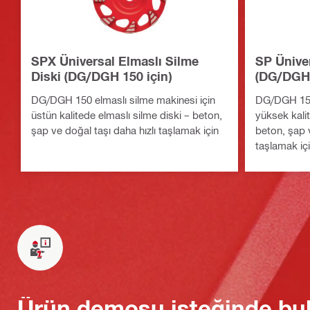
SPX Üniversal Elmaslı Silme
SP Üniver
Diski (DG/DGH 150 için)
(DG/DGH 
DG/DGH 150 elmaslı silme makinesi için
DG/DGH 150 
üstün kalitede elmaslı silme diski – beton,
yüksek kalit
şap ve doğal taşı daha hızlı taşlamak için
beton, şap v
taşlamak iç
Ürün demosu isteğinde bu