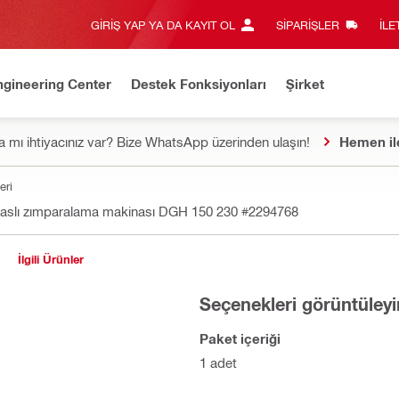
GIRIŞ YAP YA DA KAYIT OL
SIPARIŞLER
İLE
ngineering Center
Destek Fonksiyonları
Şirket
 mı ihtiyacınız var? Bize WhatsApp üzerinden ulaşın!
Hemen il
eri
aslı zımparalama makinası DGH 150 230
#2294768
İlgili Ürünler
Seçenekleri görüntüleyi
Paket içeriği
1 adet