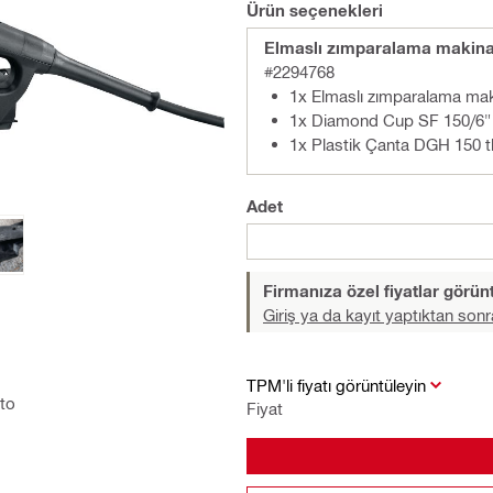
Ürün seçenekleri
Elmaslı zımparalama makina
#2294768
1x Elmaslı zımparalama ma
1x Diamond Cup SF 150/6"
1x Plastik Çanta DGH 150 
Adet
Firmanıza özel fiyatlar görü
Giriş ya da kayıt yaptıktan sonr
TPM'li fiyatı görüntüleyin
nto
Fiyat