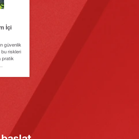
m İçi
in güvenlik
 bu riskleri
 pratik
s tamamlama
 başlat