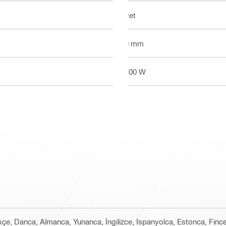
Evet
19 mm
2100 W
kçe, Danca, Almanca, Yunanca, İngilizce, İspanyolca, Estonca, Finc