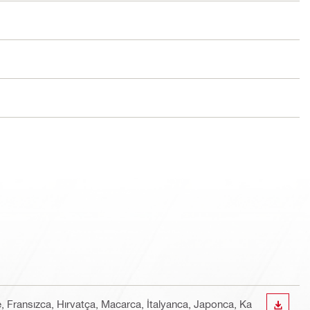
e, Fransızca, Hırvatça, Macarca, İtalyanca, Japonca, Ka
İNDIR