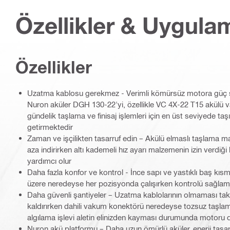
Özellikler & Uygula
Özellikler
Uzatma kablosu gerekmez - Verimli kömürsüz motora güç sa
Nuron aküler DGH 130-22'yi, özellikle VC 4X-22 T15 akülü vak
gündelik taşlama ve finisaj işlemleri için en üst seviyede taşı
getirmektedir
Zaman ve işçilikten tasarruf edin – Akülü elmaslı taşlama ma
aza indirirken altı kademeli hız ayarı malzemenin izin verdiğ
yardımcı olur
Daha fazla konfor ve kontrol - İnce sapı ve yastıklı baş kısm
üzere neredeyse her pozisyonda çalışırken kontrolü sağlam
Daha güvenli şantiyeler – Uzatma kablolarının olmaması takı
kaldırırken dahili vakum konektörü neredeyse tozsuz taşl
algılama işlevi aletin elinizden kayması durumunda motoru 
Nuron akü platformu – Daha uzun ömürlü aküler, enerji tasar