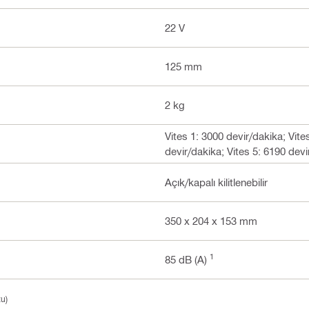
22 V
125 mm
2 kg
Vites 1: 3000 devir/dakika; Vite
devir/dakika; Vites 5: 6190 devi
Açık/kapalı kilitlenebilir
350 x 204 x 153 mm
1
85 dB (A)
zu)