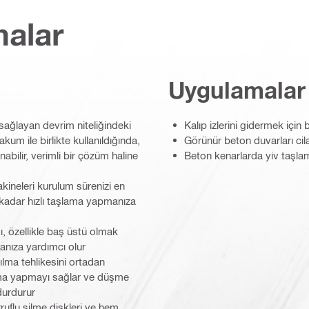
malar
Uygulamalar
ğlayan devrim niteliğindeki
Kalıp izlerini gidermek içi
um ile birlikte kullanıldığında,
Görünür beton duvarları ci
nabilir, verimli bir çözüm haline
Beton kenarlarda yiv taşla
kineleri kurulum sürenizi en
i kadar hızlı taşlama yapmanıza
ı, özellikle baş üstü olmak
anıza yardımcı olur
lma tehlikesini ortadan
ama yapmayı sağlar ve düşme
durdurur
ruflu silme diskleri ve hem