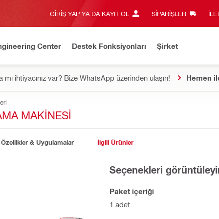
GIRIŞ YAP YA DA KAYIT OL
SIPARIŞLER
İLE
ngineering Center
Destek Fonksiyonları
Şirket
 mı ihtiyacınız var? Bize WhatsApp üzerinden ulaşın!
Hemen il
eri
AMA MAKINESI
Özellikler & Uygulamalar
İlgili Ürünler
Seçenekleri görüntüleyi
Paket içeriği
1 adet