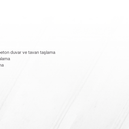
n beton duvar ve tavan taşlama
lalama
ma