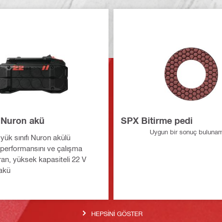
 Nuron akü
SPX Bitirme pedi
Uygun bir sonuç buluna
r yük sınıfı Nuron akülü
 performansını ve çalışma
ıran, yüksek kapasiteli 22 V
 akü
HEPSINI GÖSTER