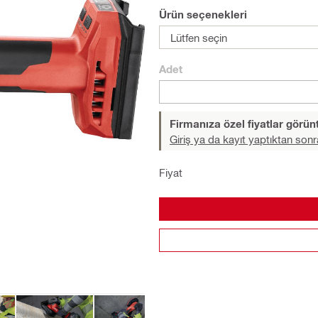
Ürün seçenekleri
Lütfen seçin
Adet
Firmanıza özel fiyatlar görü
Giriş ya da kayıt yaptıktan sonr
Fiyat