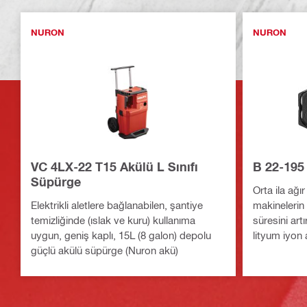
NURON
NURON
VC 4LX-22 T15 Akülü L Sınıfı
B 22-195
Süpürge
Orta ila ağı
Elektrikli aletlere bağlanabilen, şantiye
makinelerin
temizliğinde (ıslak ve kuru) kullanıma
süresini art
uygun, geniş kaplı, 15L (8 galon) depolu
lityum iyon
güçlü akülü süpürge (Nuron akü)