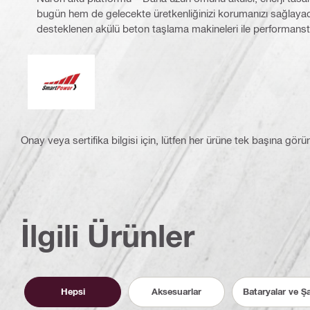
bugün hem de gelecekte üretkenliğinizi korumanızı sağlayaca
desteklenen akülü beton taşlama makineleri ile performan
Smart Power
Onay veya sertifika bilgisi için, lütfen her ürüne tek başına görü
İlgili Ürünler
Hepsi
Aksesuarlar
Bataryalar ve Şar