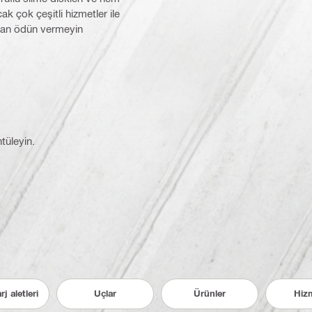
k çok çeşitli hizmetler ile
stan ödün vermeyin
ntüleyin.
j aletleri
Uçlar
Ürünler
Hizm