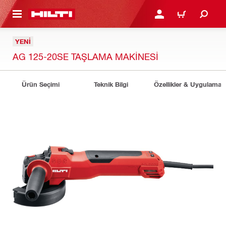
IÇERIĞE GEÇ
GIRIŞ YAP YA DA KAYIT 
SEPET
YENI
AG 125-20SE TAŞLAMA MAKINESI
Ürün Seçimi
Teknik Bilgi
Özellikler & Uygulamala