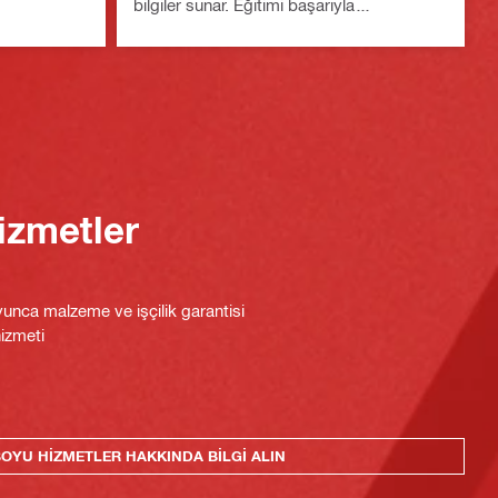
bilgiler sunar. Eğitimi başarıyla
tamamlayan katılımcılara kurs tamamlama
sertifikası verilir.
izmetler
unca malzeme ve işçilik garantisi
izmeti
OYU HIZMETLER HAKKINDA BILGI ALIN