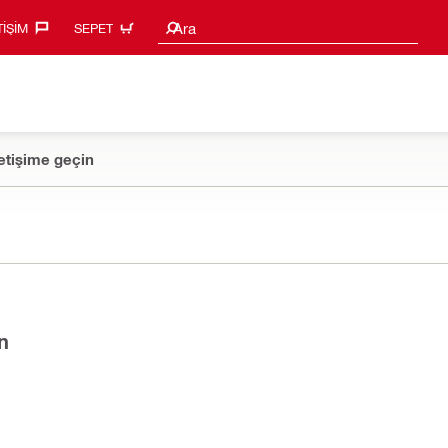
Arama Önerileri
Ara
TIŞIM‎
SEPET
etişime geçin
n