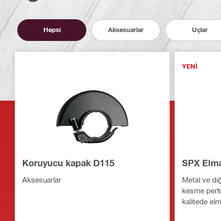
Hepsi
Aksesuarlar
Uçlar
YENI
Koruyucu kapak D115
SPX Elma
Aksesuarlar
Metal ve di
kesme perfo
kalitede elm