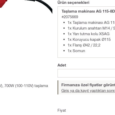
Ürün seçenekleri
Taşlama makinası AG 115-8D
#2075669
1x Taşlama makinası AG 1
1x Kurulum anahtarı M14 / 5
1x Yan tutma kolu XSAG
1x Koruyucu kapak Ø115
1x Flanş Ø42 / 22,2
1x Somun
Adet
Firmanıza özel fiyatlar görü
30V), 700W (100-110V) taşlama
Giriş ya da kayıt yaptıktan sonr
Fiyat