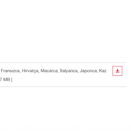
, Fransızca, Hırvatça, Macarca, İtalyanca, Japonca, Kaz
İNDIR
.7 MB ]