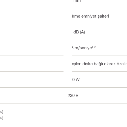
24 mm
Sürme emniyet şalteri
1
93 dB (A)
2
6.5 m/saniye²
Seçilen diske bağlı olarak özel s
850 W
230 V
zu)
zu)