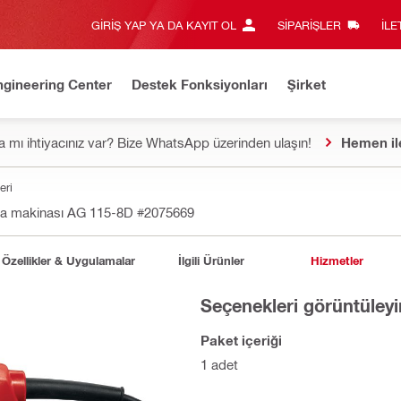
GIRIŞ YAP YA DA KAYIT OL
SIPARIŞLER
İLE
ngineering Center
Destek Fonksiyonları
Şirket
 mı ihtiyacınız var? Bize WhatsApp üzerinden ulaşın!
Hemen il
eri
a makinası AG 115-8D
#2075669
Özellikler & Uygulamalar
İlgili Ürünler
Hizmetler
Seçenekleri görüntüleyi
Paket içeriği
1 adet