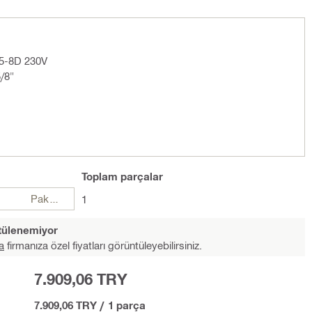
15-8D 230V
/8"
Toplam
parçalar
Paketler
1
ntülenemiyor
a
firmanıza özel fiyatları görüntüleyebilirsiniz.
7.909,06 TRY
7.909,06 TRY
/
1 parça