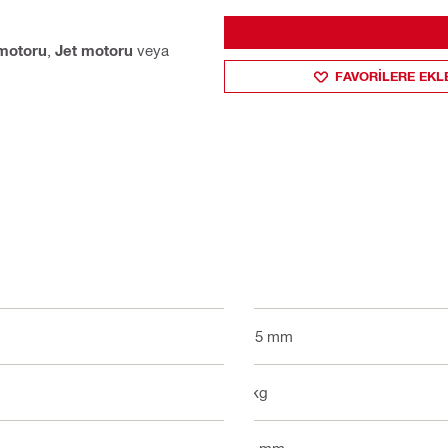
motoru
,
Jet motoru
veya
FAVORILERE EKL
115 mm
2 kg