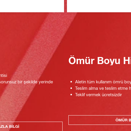
Ömür Boyu H
tisi
 sorunsuz bir şekilde yerinde
Aletin tüm kullanım ömrü boy
Teslim alma ve teslim etme h
Teklif vermek ücretsizdir
ÖMÜR B
ZLA BILGI