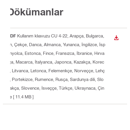
Dökümanlar
PDF
Kullanım klıavuzu CU 4-22
, Arapça, Bulgarca,
İNDIR
cn, Çekçe, Danca, Almanca, Yunanca, İngilizce, İsp
anyolca, Estonca, Fince, Fransızca, İbranice, Hırva
tça, Macarca, İtalyanca, Japonca, Kazakça, Korec
e, Litvanca, Letonca, Felemenkçe, Norveççe, Lehç
e, Portekizce, Rumence, Rusça, Sardunya dili, Slo
vakça, Slovence, İsveççe, Türkçe, Ukraynaca, Çin
ce
[ 11.4 MB ]