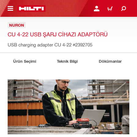
IÇERIĞE GEÇ
GIRIŞ YAP YA DA KAYIT 
SEPET
NURON
CU 4-22 USB ŞARJ CIHAZI ADAPTÖRÜ
USB charging adapter CU 4-22
#2392705
Ürün Seçimi
Teknik Bilgi
Dökümanlar