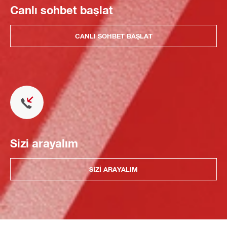
Canlı sohbet başlat
CANLI SOHBET BAŞLAT
Sizi arayalım
SIZI ARAYALIM