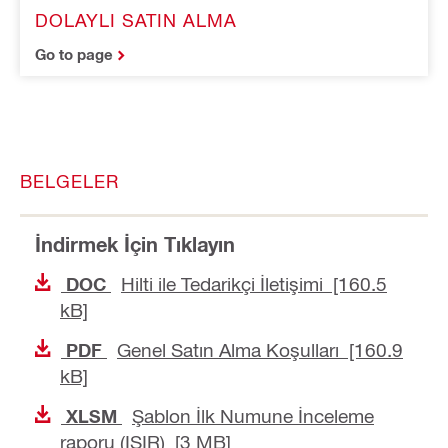
DOLAYLI SATIN ALMA
Go to page
BELGELER
İndirmek İçin Tıklayın
Hilti ile Tedarikçi İletişimi [160.5
DOC
kB]
Genel Satın Alma Koşulları [160.9
PDF
kB]
Şablon İlk Numune İnceleme
XLSM
raporu (ISIR) [3 MB]