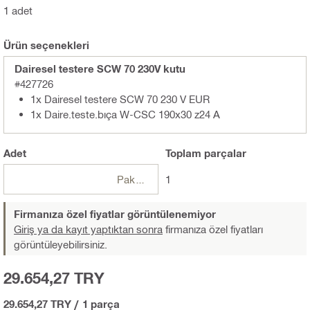
1 adet
Ürün seçenekleri
Dairesel testere SCW 70 230V kutu
#427726
1x Dairesel testere SCW 70 230 V EUR
1x Daire.teste.bıça W-CSC 190x30 z24 A
Adet
Toplam
parçalar
Paketler
1
Firmanıza özel fiyatlar görüntülenemiyor
Giriş ya da kayıt yaptıktan sonra
firmanıza özel fiyatları
görüntüleyebilirsiniz.
29.654,27 TRY
29.654,27 TRY
/
1 parça