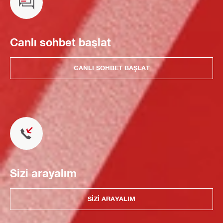
Canlı sohbet başlat
CANLI SOHBET BAŞLAT
Sizi arayalım
SIZI ARAYALIM