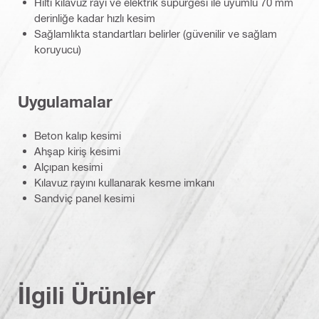
Hilti kılavuz rayı ve elektrik süpürgesi ile uyumlu 70 mm
derinliğe kadar hızlı kesim
Sağlamlıkta standartları belirler (güvenilir ve sağlam
koruyucu)
Uygulamalar
Beton kalıp kesimi
Ahşap kiriş kesimi
Alçıpan kesimi
Kılavuz rayını kullanarak kesme imkanı
Sandviç panel kesimi
İlgili Ürünler