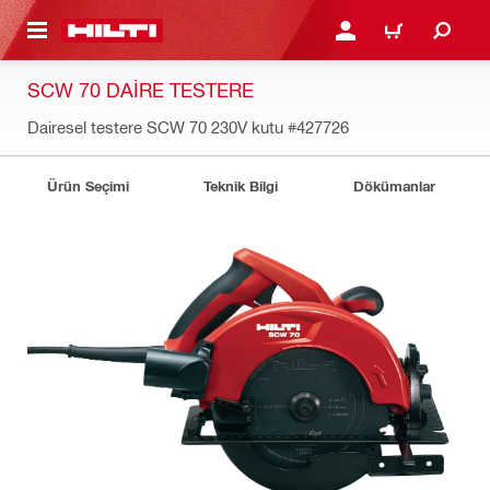
IÇERIĞE GEÇ
GIRIŞ YAP YA DA KAYIT 
SEPET
SCW 70 DAIRE TESTERE
Dairesel testere SCW 70 230V kutu
#427726
Ürün Seçimi
Teknik Bilgi
Dökümanlar