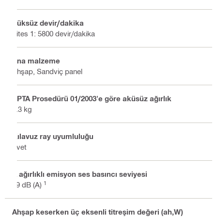
Yüksüz devir/dakika
Vites 1: 5800 devir/dakika
Ana malzeme
Ahşap, Sandviç panel
EPTA Prosedürü 01/2003'e göre aküsüz ağırlık
5.3 kg
Kılavuz ray uyumluluğu
Evet
A ağırlıklı emisyon ses basıncı seviyesi
1
99 dB (A)
Ahşap keserken üç eksenli titreşim değeri (ah,W)