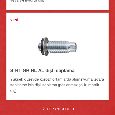
veya Whitworth diş)
YENI
S-BT-GR HL AL dişli saplama
Yüksek düzeyde korozif ortamlarda alüminyuma ızgara
sabitleme için dişli saplama (paslanmaz çelik, metrik
diş)
HEPSINI GÖSTER