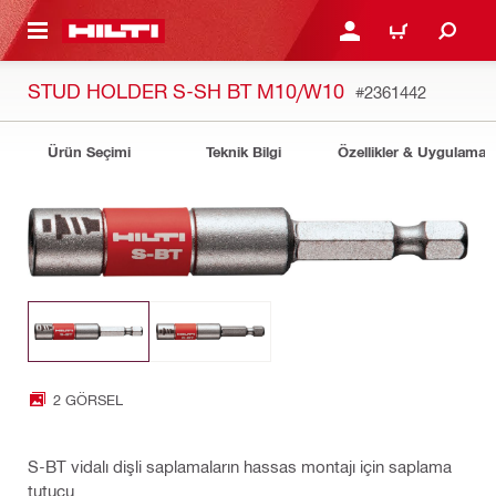
IÇERIĞE GEÇ
GIRIŞ YAP YA DA KAYIT 
SEPET
STUD HOLDER S-SH BT M10/W10
#2361442
Ürün Seçimi
Teknik Bilgi
Özellikler & Uygulamala
2 GÖRSEL
S-BT vidalı dişli saplamaların hassas montajı için saplama
tutucu