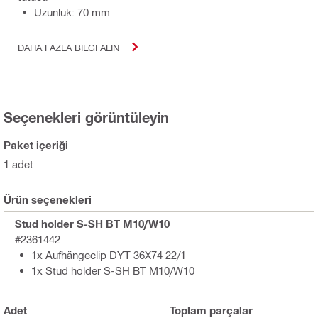
Uzunluk: 70 mm
DAHA FAZLA BILGI ALIN
Seçenekleri görüntüleyin
Paket içeriği
1 adet
Ürün seçenekleri
Stud holder S-SH BT M10/W10
#2361442
1x Aufhängeclip DYT 36X74 22/1
1x Stud holder S-SH BT M10/W10
Adet
Toplam
parçalar