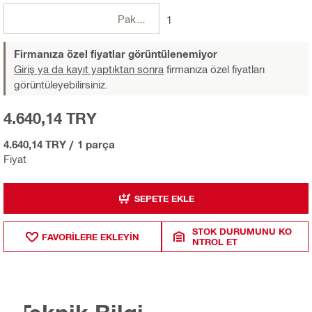
Paketler
1
Firmanıza özel fiyatlar görüntülenemiyor
Giriş ya da kayıt yaptıktan sonra
firmanıza özel fiyatları
görüntüleyebilirsiniz.
4.640,14 TRY
4.640,14 TRY
/
1 parça
Fiyat
SEPETE EKLE
STOK DURUMUNU KO
FAVORILERE EKLEYIN
NTROL ET