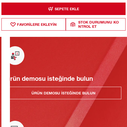
SEPETE EKLE
STOK DURUMUNU KO
FAVORILERE EKLEYIN
NTROL ET
Ürün demosu isteğinde bulun
ÜRÜN DEMOSU ISTEĞINDE BULUN