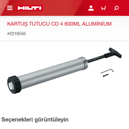
IÇERIĞE GEÇ
GIRIŞ YAP YA DA KAYIT 
SEPET
KARTUŞ TUTUCU CD 4 600ML ALUMINIUM
#2218556
Seçenekleri görüntüleyin