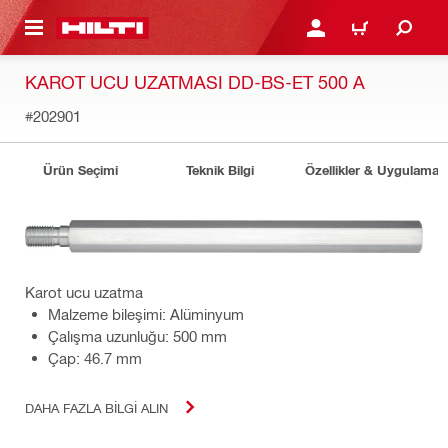
IÇERIĞE GEÇ
GIRIŞ YAP YA DA KAYIT 
SEPET
KAROT UCU UZATMASI DD-BS-ET 500 A
#202901
Ürün Seçimi
Teknik Bilgi
Özellikler & Uygulamala
Karot ucu uzatma
Malzeme bileşimi: Alüminyum
Çalışma uzunluğu: 500 mm
Çap: 46.7 mm
DAHA FAZLA BILGI ALIN