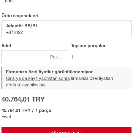
1 adet
Ürün seçenekleri
Adaptör BS/BI
#373422
Adet
Toplam
parçalar
Paketler
1
Firmanıza özel fiyatlar görüntülenemiyor
Giriş ya da kayıt yaptıktan sonra
firmanıza özel fiyatları
görüntüleyebilirsiniz.
40.764,01 TRY
40.764,01 TRY
/
1 parça
Fiyat