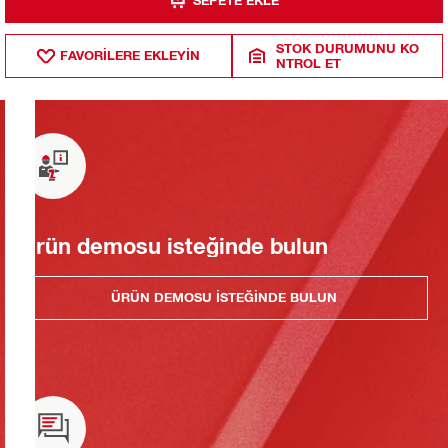
SEPETE EKLE
STOK DURUMUNU KO
FAVORILERE EKLEYIN
NTROL ET
Ürün demosu isteğinde bulun
ÜRÜN DEMOSU ISTEĞINDE BULUN