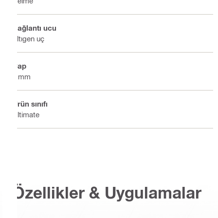
Delme
Bağlantı ucu
Altıgen uç
Çap
9 mm
Ürün sınıfı
Ultimate
Özellikler & Uygulamalar