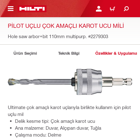
IÇERIĞE GEÇ
GIRIŞ YAP YA DA KAYIT 
SEPET
PILOT UÇLU ÇOK AMAÇLI KAROT UCU MILI
Hole saw arbor+bit 110mm multipurp.
#2279303
Ürün Seçimi
Teknik Bilgi
Özellikler & Uygulamala
Ultimate çok amaçlı karot uçlarıyla birlikte kullanım için pilot
uçlu mil
Delik kesme tipi: Çok amaçlı karot ucu
Ana malzeme: Duvar, Alçıpan duvar, Tuğla
Çalışma modu: Delme