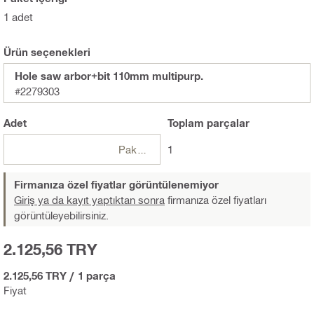
1 adet
Ürün seçenekleri
Hole saw arbor+bit 110mm multipurp.
#2279303
Adet
Toplam
parçalar
Paketler
1
Firmanıza özel fiyatlar görüntülenemiyor
Giriş ya da kayıt yaptıktan sonra
firmanıza özel fiyatları
görüntüleyebilirsiniz.
2.125,56 TRY
2.125,56 TRY
/
1 parça
Fiyat