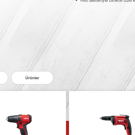
Hilti aletleriyle birlikte öze
Ürünler