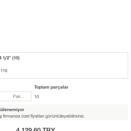
1/2" (10)
 116
Toplam
parçalar
Paketler
10
ntülenemiyor
a
firmanıza özel fiyatları görüntüleyebilirsiniz.
4.129,60 TRY