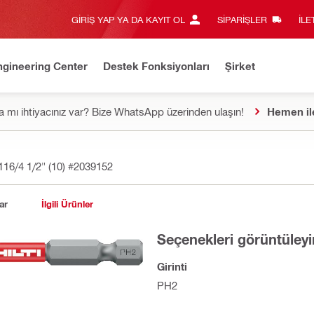
GIRIŞ YAP YA DA KAYIT OL
SIPARIŞLER
İLE
ngineering Center
Destek Fonksiyonları
Şirket
 mı ihtiyacınız var? Bize WhatsApp üzerinden ulaşın!
Hemen il
16/4 1/2" (10)
#2039152
ar
İlgili Ürünler
Seçenekleri görüntüleyi
Girinti
PH2