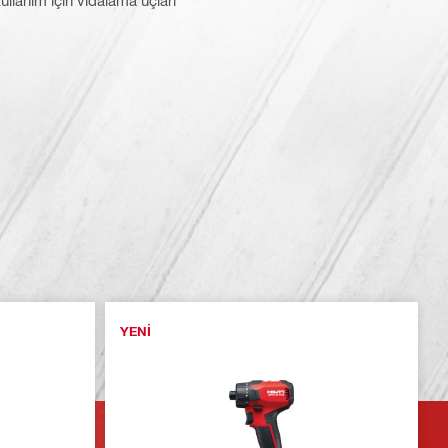
l kullanım için vidalama uçları
YENI