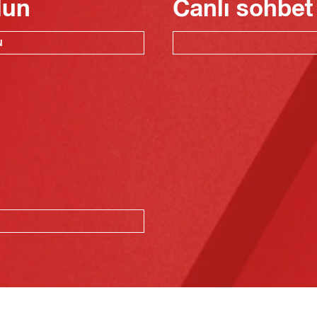
lun
Canlı sohbet
N