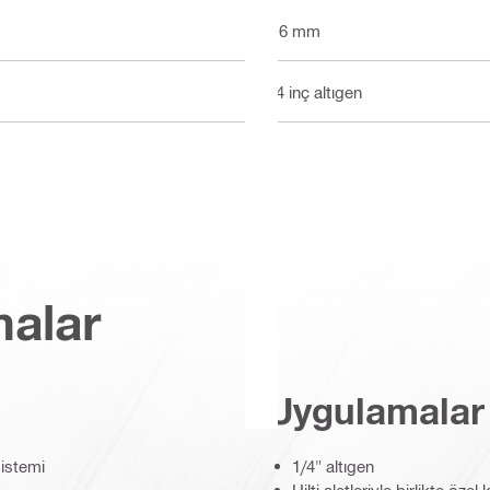
116 mm
1/4 inç altıgen
malar
Uygulamalar
sistemi
1/4" altıgen