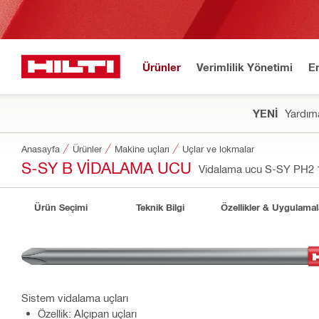
Ürünler
Verimlilik Yönetimi
E
YENİ
Yardıma
Anasayfa
Ürünler
Makine uçları
Uçlar ve lokmalar
S-SY B VIDALAMA UCU
Vidalama ucu S-SY PH2 1
Ürün Seçimi
Teknik Bilgi
Özellikler & Uygulamal
Sistem vidalama uçları
Özellik: Alçıpan uçları