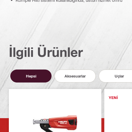
Komple Hilti sistemi kullanıldığında, üstün hizmet ömrü
İlgili Ürünler
Hepsi
Aksesuarlar
Uçlar
YENI