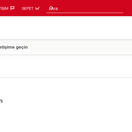
Arama Önerileri
Ara
TIŞIM‎
SEPET
etişime geçin
n