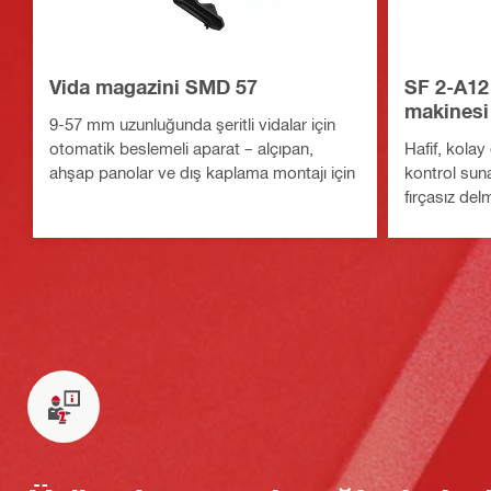
Vida magazini SMD 57
SF 2-A12
makinesi
9-57 mm uzunluğunda şeritli vidalar için
otomatik beslemeli aparat – alçıpan,
Hafif, kolay
ahşap panolar ve dış kaplama montajı için
kontrol sun
fırçasız de