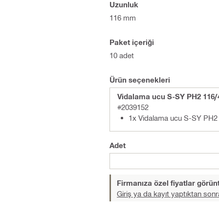
Uzunluk
116 mm
Paket içeriği
10 adet
Ürün seçenekleri
Vidalama ucu S-SY PH2 116/4 
#2039152
1x Vidalama ucu S-SY PH2
Adet
Firmanıza özel fiyatlar görü
Giriş ya da kayıt yaptıktan sonr