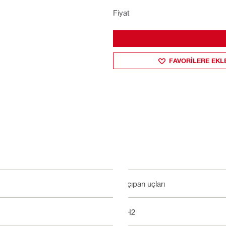
Fiyat
FAVORILERE EKL
Alçıpan uçları
PH2