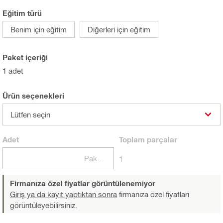
Eğitim türü
Benim için eğitim
Diğerleri için eğitim
Paket içeriği
1 adet
Ürün seçenekleri
Lütfen seçin
Adet
Toplam
parçalar
Paketler
1
Firmanıza özel fiyatlar görüntülenemiyor
Giriş ya da kayıt yaptıktan sonra
firmanıza özel fiyatları
görüntüleyebilirsiniz.