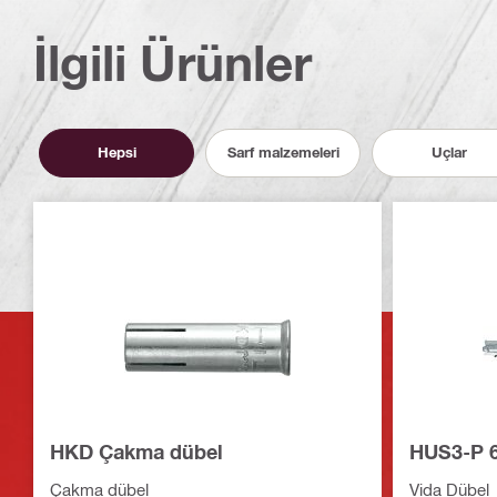
İlgili Ürünler
Hepsi
Sarf malzemeleri
Uçlar
HKD Çakma dübel
HUS3-P 6
Çakma dübel
Vida Dübel