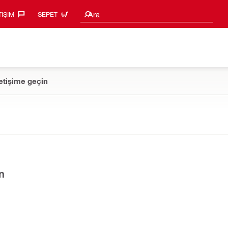
Arama Önerileri
Ara
TIŞIM‎
SEPET
etişime geçin
n