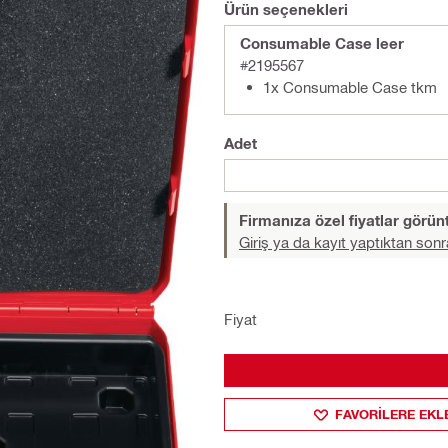
Ürün seçenekleri
Consumable Case leer
#2195567
1x Consumable Case tkm
Adet
Firmanıza özel fiyatlar görü
Giriş ya da kayıt yaptıktan sonr
Fiyat
FAVORILERE EKL