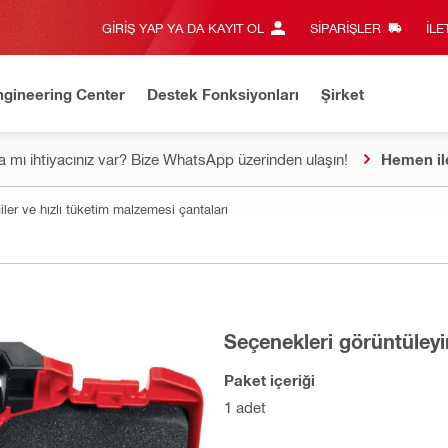
GIRIŞ YAP YA DA KAYIT OL
SIPARIŞLER
İLE
ngineering Center
Destek Fonksiyonları
Şirket
 mı ihtiyacınız var? Bize WhatsApp üzerinden ulaşın!
Hemen il
ler ve hızlı tüketim malzemesi çantaları
Seçenekleri görüntüleyi
Paket içeriği
1 adet