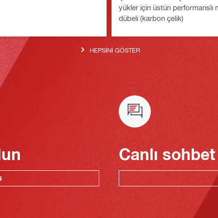
yükler için üstün performanslı
dübeli (karbon çelik)
HEPSINI GÖSTER
lun
Canlı sohbet
N