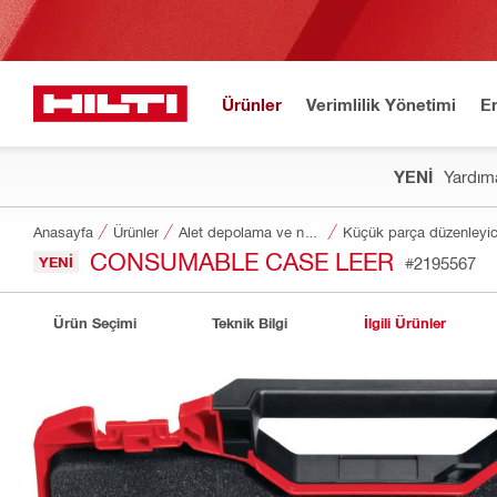
Ürünler
Verimlilik Yönetimi
E
YENİ
Yardıma
Anasayfa
Ürünler
Alet depolama ve nakliye sistemleri
Küçük parça düzenleyici
CONSUMABLE CASE LEER
YENI
#2195567
Ürün Seçimi
Teknik Bilgi
İlgili Ürünler