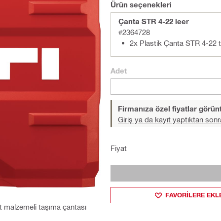
Ürün seçenekleri
Çanta STR 4-22 leer
#2364728
2x Plastik Çanta STR 4-22 
Adet
Firmanıza özel fiyatlar görü
Giriş ya da kayıt yaptıktan sonr
Fiyat
FAVORILERE EKL
ert malzemeli taşıma çantası