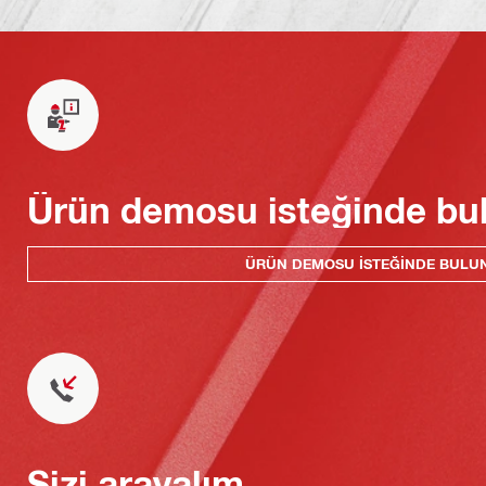
Ürün demosu isteğinde bu
ÜRÜN DEMOSU ISTEĞINDE BULU
Sizi arayalım