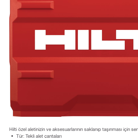
Hilti özel aletinizin ve aksesuarlarının saklanıp taşınması için s
Tür: Tekli alet çantaları