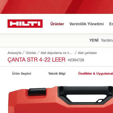
Ürünler
Verimlilik Yönetimi
E
YENİ
Yardıma
Anasayfa
Ürünler
Alet depolama ve nakliye sistemleri
Alet çantaları
ÇANTA STR 4-22 LEER
#2364728
Ürün Seçimi
Teknik Bilgi
Özellikler & Uygulamal