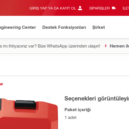
GIRIŞ YAP YA DA KAYIT OL
SIPARIŞLER
İLE
ngineering Center
Destek Fonksiyonları
Şirket
 mı ihtiyacınız var? Bize WhatsApp üzerinden ulaşın!
Hemen il
ar
Seçenekleri görüntüleyi
Paket içeriği
1 adet