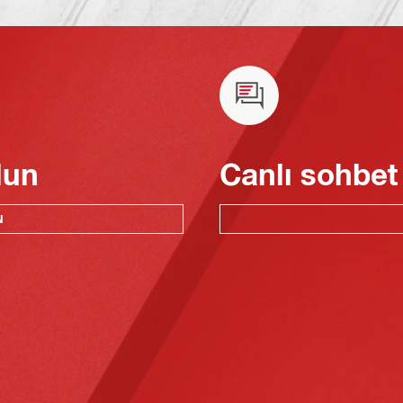
lun
Canlı sohbet
N