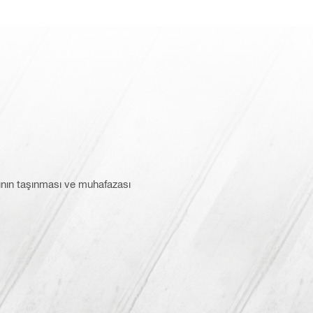
rının taşınması ve muhafazası