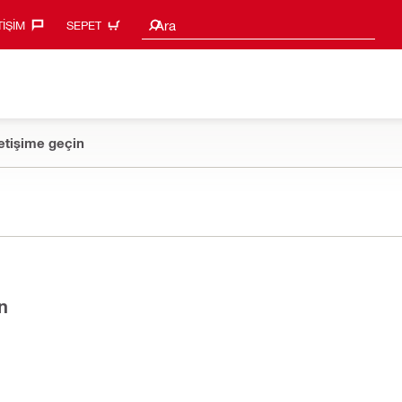
Arama Önerileri
Ara
TIŞIM‎
SEPET
etişime geçin
n