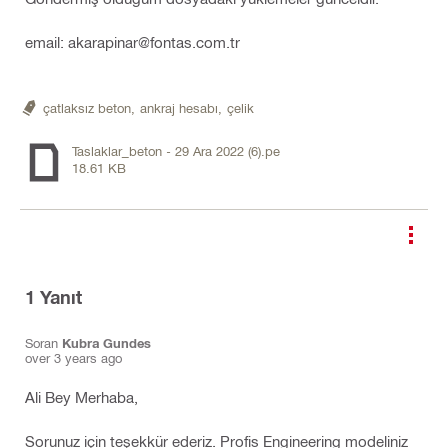
email: akarapinar@fontas.com.tr
çatlaksız beton,
ankraj hesabı,
çelik
Taslaklar_beton - 29 Ara 2022 (6).pe
18.61 KB
1
Yanıt
Soran
Kubra Gundes
over 3 years ago
Ali Bey Merhaba,
Sorunuz için teşekkür ederiz. Profis Engineering modeliniz