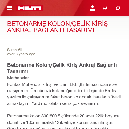
IÇERIĞE GEÇ
GIRIŞ YAP YA DA KAYIT 
SEPET
BETONARME KOLON/ÇELIK KIRIŞ
ANKRAJ BAĞLANTI TASARIMI
Soran
Ali
over 3 years ago
Betonarme Kolon/Çelik Kiriş Ankraj Bağlantı
Tasarımı
Merhabalar,
Fontas Mühendislik İnş. ve Dan. Ltd. Şti. firmasından size
ulaşıyorum. Ürününüzü kullandığımız bir birleşimde Profis
yazılımı ile çalışıyorum fakat beton kolondaki hataları sürekli
almaktayım. Yardımcı olabilirseniz çok sevinirim.
Betonarme kolon 800*800 ölçülerinde 20 adet 22lik boyuna
donatı ve 100mm aralıklı 12lik etriye konumlandırılmıştır.
Göndermiş olduğum dosyadaki yüklemeler günceldir.