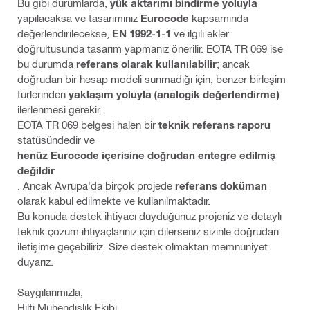
Bu gibi durumlarda,
yük aktarımı bindirme yoluyla
yapılacaksa ve tasarımınız
Eurocode
kapsamında
değerlendirilecekse,
EN 1992-1-1
ve ilgili ekler
doğrultusunda tasarım yapmanız önerilir. EOTA TR 069 ise
bu durumda
referans olarak kullanılabilir
; ancak
doğrudan bir hesap modeli sunmadığı için, benzer birleşim
türlerinden
yaklaşım yoluyla (analogik değerlendirme)
ilerlenmesi gerekir.
EOTA TR 069 belgesi halen bir
teknik referans raporu
statüsündedir ve
henüz Eurocode içerisine doğrudan entegre edilmiş
değildir
. Ancak Avrupa'da birçok projede
referans doküman
olarak kabul edilmekte ve kullanılmaktadır.
Bu konuda destek ihtiyacı duyduğunuz projeniz ve detaylı
teknik çözüm ihtiyaçlarınız için dilerseniz sizinle doğrudan
iletişime geçebiliriz. Size destek olmaktan memnuniyet
duyarız.
Saygılarımızla,
Hilti Mühendislik Ekibi