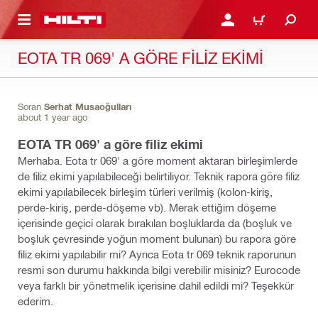
IÇERIĞE GEÇ
GIRIŞ YAP YA DA KAYIT 
SEPET
EOTA TR 069' A GÖRE FILIZ EKIMI
Soran
Serhat Musaoğulları
about 1 year ago
EOTA TR 069' a göre filiz ekimi
Merhaba. Eota tr 069' a göre moment aktaran birleşimlerde
de filiz ekimi yapılabileceği belirtiliyor. Teknik rapora göre filiz
ekimi yapılabilecek birleşim türleri verilmiş (kolon-kiriş,
perde-kiriş, perde-döşeme vb). Merak ettiğim döşeme
içerisinde geçici olarak bırakılan boşluklarda da (boşluk ve
boşluk çevresinde yoğun moment bulunan) bu rapora göre
filiz ekimi yapılabilir mi? Ayrıca Eota tr 069 teknik raporunun
resmi son durumu hakkında bilgi verebilir misiniz? Eurocode
veya farklı bir yönetmelik içerisine dahil edildi mi? Teşekkür
ederim.