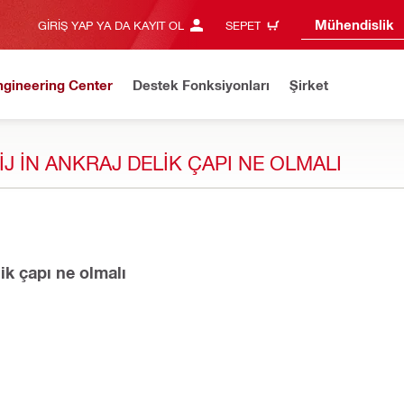
Mühendislik
GIRIŞ YAP YA DA KAYIT OL
SEPET
ngineering Center
Destek Fonksiyonları
Şirket
IJ IN ANKRAJ DELIK ÇAPI NE OLMALI
in ankraj delik çapı ne olmalı