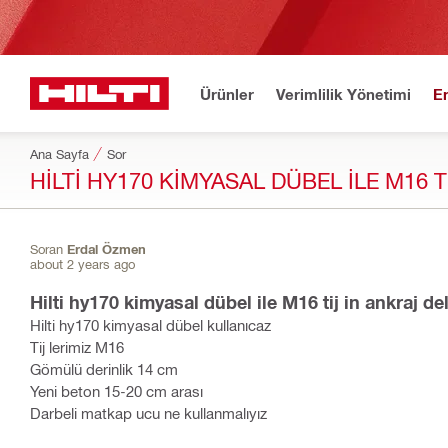
Ürünler
Verimlilik Yönetimi
E
Ana Sayfa
Sor
HILTI HY170 KIMYASAL DÜBEL ILE M16 T
Soran
Erdal Özmen
about 2 years ago
Hilti hy170 kimyasal dübel ile M16 tij 
Hilti hy170 kimyasal dübel kullanıcaz
Tij lerimiz M16
Gömülü derinlik 14 cm
Yeni beton 15-20 cm arası
Darbeli matkap ucu ne kullanmalıyız