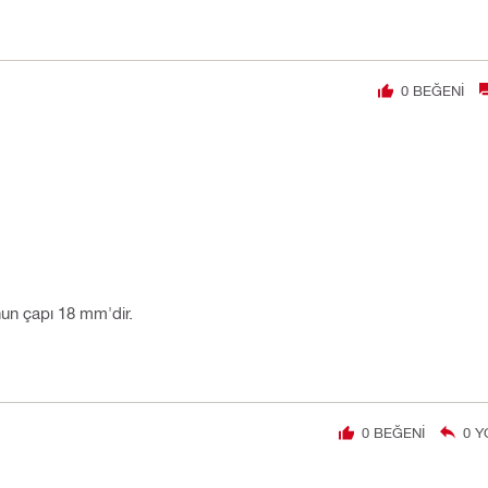
0
BEĞENI
un çapı 18 mm'dir.
0
BEĞENI
0
Y