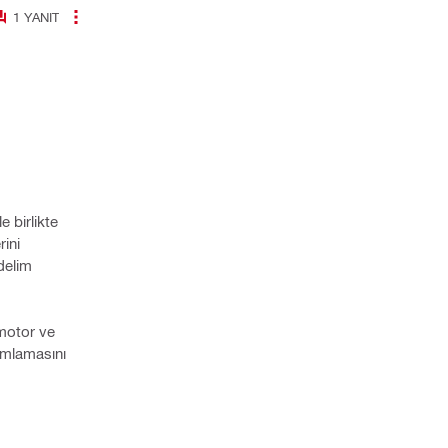
1
YANIT
 birlikte
rini
delim
 motor ve
nımlamasını