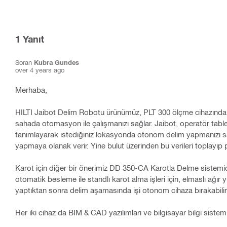
1
Yanıt
Soran
Kubra Gundes
over 4 years ago
Merhaba,
HILTI Jaibot Delim Robotu ürünümüz, PLT 300 ölçme cihazından ald
sahada otomasyon ile çalışmanızı sağlar. Jaibot, operatör tableti
tanımlayarak istediğiniz lokasyonda otonom delim yapmanızı sa
yapmaya olanak verir. Yine bulut üzerinden bu verileri toplayıp p
Karot için diğer bir önerimiz DD 350-CA Karotla Delme sistemi
otomatik besleme ile standlı karot alma işleri için, elmaslı ağır
yaptıktan sonra delim aşamasında işi otonom cihaza bırakabilirs
Her iki cihaz da BIM & CAD yazılımları ve bilgisayar bilgi sistem