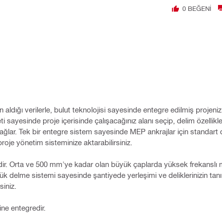
0
BEĞENI
ığı verilerle, bulut teknolojisi sayesinde entegre edilmiş projenizle
 sayesinde proje içerisinde çalışacağınız alanı seçip, delim özellikle
ğlar. Tek bir entegre sistem sayesinde MEP ankrajlar için standart 
roje yönetim sisteminize aktarabilirsiniz.
dir. Orta ve 500 mm'ye kadar olan büyük çaplarda yüksek frekanslı
 yük delme sistemi sayesinde şantiyede yerleşimi ve deliklerinizin ta
iniz.
ine entegredir.