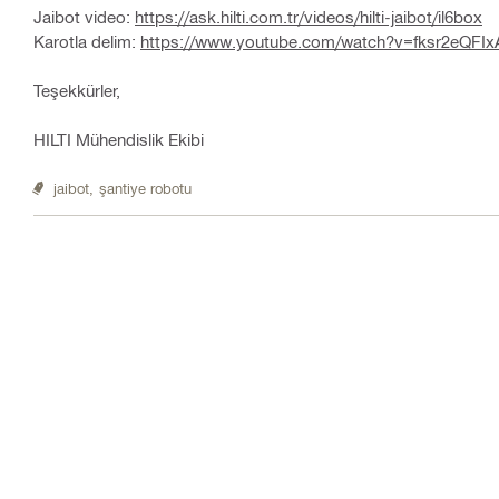
Jaibot video:
https://ask.hilti.com.tr/videos/hilti-jaibot/il6box
Karotla delim:
https://www.youtube.com/watch?v=fksr2eQFIx
Teşekkürler,
HILTI Mühendislik Ekibi
jaibot,
şantiye robotu